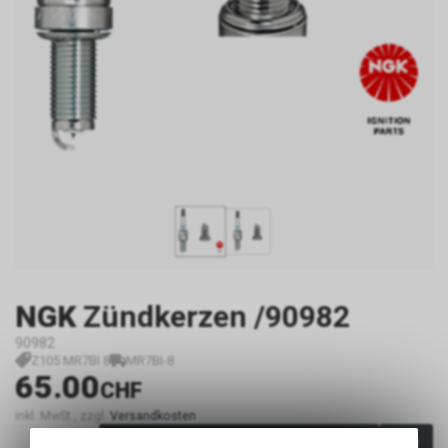
NGK
Zündkerzen /90982
90982
Z105 MR7BI 8
MR7BI-8
65.00
CHF
inkl. MwSt., zzgl.
Versandkosten
In den Warenkorb