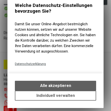
Welche Datenschutz-Einstellungen
Sofort verfügbar
Versand
bevorzugen Sie?
Sofort abholbar
Abholung Lüscher Motor- & Bike World
Damit Sie unser Online-Angebot bestmöglich
nutzen können, setzen wir auf unserer Website
Diverse Zündkerzen für fast alle gängigen Motorrad- und
Cookies und ähnliche Technologien ein. Sie haben
Rollermodelle erhältlich.
die Kontrolle darüber, zu welchen Zwecken wir
Ihre Daten verarbeiten dürfen. Eine kommerzielle
Verwendung ist ausgeschlossen.
Datenschutzerklärung
Technische Funktionen
Lüscher Motor- & Bike World
Wir erfassen und speichern
Hauptstrasse 29a
bestimmte Interaktionen und
8867 Niederurnen
Alle akzeptieren
Einstellungen auf Ihrem Gerät,
info
@
luscherag.ch
um die grundlegenden
Individuell verwalten
055 610 31 31
Funktionen unseres Online-
+41 55 6103131
Angebots, wie die Verwendung
des Warenkorbs, zu