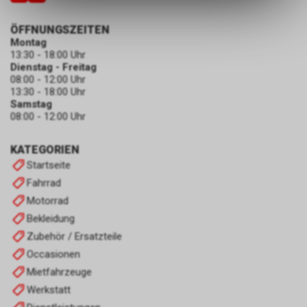
ermöglichen. Bitte beachten Sie,
dass die gespeicherten Daten
ÖFFNUNGSZEITEN
keinerlei Rückschlüsse auf Ihre
Montag
persönlichen Informationen
13:30 - 18:00 Uhr
Dienstag - Freitag
zulassen.
08:00 - 12:00 Uhr
13:30 - 18:00 Uhr
Samstag
08:00 - 12:00 Uhr
KATEGORIEN
Startseite
Fahrrad
Motorrad
Bekleidung
Zubehör / Ersatzteile
Occasionen
Mietfahrzeuge
Werkstatt