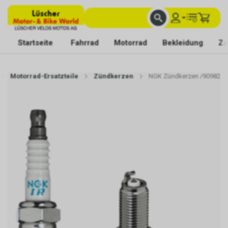
FACHKUNDIGE BERATUNG
BESTE AUSWAHL
MIT BEGEISTERUNG FÜR DICH DA
Startseite
Fahrrad
Motorrad
Bekleidung
Zu
Motorrad-Ersatzteile
Zündkerzen
NGK Zündkerzen /90982