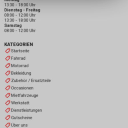
dass die gespeicherten Daten
13:30 - 18:00 Uhr
keinerlei Rückschlüsse auf Ihre
Dienstag - Freitag
persönlichen Informationen
08:00 - 12:00 Uhr
zulassen.
13:30 - 18:00 Uhr
Samstag
08:00 - 12:00 Uhr
KATEGORIEN
Startseite
Fahrrad
Motorrad
Bekleidung
Zubehör / Ersatzteile
Occasionen
Mietfahrzeuge
Werkstatt
Dienstleistungen
Gutscheine
Über uns