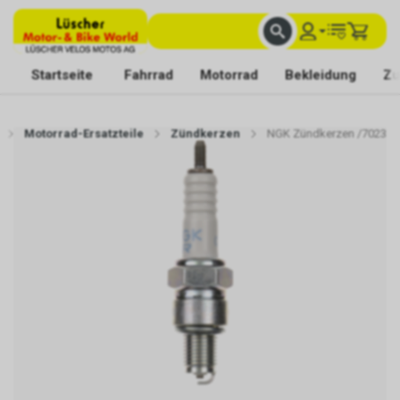
FACHKUNDIGE BERATUNG
BESTE AUSWAHL
MIT BEGEISTERUNG FÜR DICH DA
Startseite
Fahrrad
Motorrad
Bekleidung
Zu
Motorrad-Ersatzteile
Zündkerzen
NGK Zündkerzen /7023