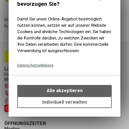
Abholung Lüscher Motor- & Bike World
bevorzugen Sie?
Damit Sie unser Online-Angebot bestmöglich
Diverse Zündkerzen für fast alle gängigen Motorrad- und
nutzen können, setzen wir auf unserer Website
Rollermodelle erhältlich.
Cookies und ähnliche Technologien ein. Sie haben
die Kontrolle darüber, zu welchen Zwecken wir
Ihre Daten verarbeiten dürfen. Eine kommerzielle
Verwendung ist ausgeschlossen.
Datenschutzerklärung
Lüscher Motor- & Bike World
Hauptstrasse 29a
Technische Funktionen
8867 Niederurnen
Wir erfassen und speichern
info
@
luscherag.ch
bestimmte Interaktionen und
Alle akzeptieren
055 610 31 31
Einstellungen auf Ihrem Gerät,
um die grundlegenden
+41 55 6103131
Individuell verwalten
Funktionen unseres Online-
Angebots, wie die Verwendung
des Warenkorbs, zu
ÖFFNUNGSZEITEN
ermöglichen. Bitte beachten Sie,
Montag