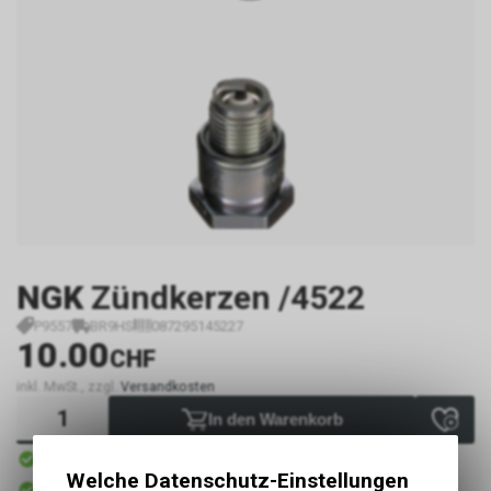
NGK
Zündkerzen /4522
P9557
BR9HS
087295145227
10.00
CHF
inkl. MwSt., zzgl.
Versandkosten
In den Warenkorb
Sofort verfügbar
Versand
Welche Datenschutz-Einstellungen
Sofort abholbar