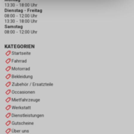
dass die gespeicherten Daten
13:30 - 18:00 Uhr
keinerlei Rückschlüsse auf Ihre
Dienstag - Freitag
persönlichen Informationen
08:00 - 12:00 Uhr
zulassen.
13:30 - 18:00 Uhr
Samstag
08:00 - 12:00 Uhr
KATEGORIEN
Startseite
Fahrrad
Motorrad
Bekleidung
Zubehör / Ersatzteile
Occasionen
Mietfahrzeuge
Werkstatt
Dienstleistungen
Gutscheine
Über uns