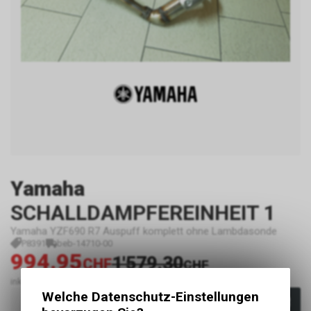
Yamaha
SCHALLDAMPFEREINHEIT 1
Yamaha YZF690 R7 Auspuff komplett ohne Lambdasonde
P8391
beb-14710-00
994.95
1'579.30
CHF
CHF
inkl. MwSt., zzgl.
Versandkosten
Welche Datenschutz-Einstellungen
In den Warenkorb