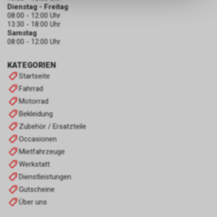
Dienstag - Freitag
keinerlei Rückschlüsse auf Ihre
08:00 - 12:00 Uhr
persönlichen Informationen
13:30 - 18:00 Uhr
zulassen.
Samstag
08:00 - 12:00 Uhr
KATEGORIEN
Startseite
Fahrrad
Motorrad
Bekleidung
Zubehör / Ersatzteile
Occasionen
Mietfahrzeuge
Werkstatt
Dienstleistungen
Gutscheine
Über uns