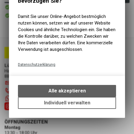
bevorzugen Sie?
Sofort verfügbar
Versand
Sofort abholbar
Damit Sie unser Online-Angebot bestmöglich
Abholung Lüscher Motor- & Bike World
nutzen können, setzen wir auf unserer Website
Cookies und ähnliche Technologien ein. Sie haben
die Kontrolle darüber, zu welchen Zwecken wir
Ihre Daten verarbeiten dürfen. Eine kommerzielle
Verwendung ist ausgeschlossen.
Datenschutzerklärung
Lüscher Motor- & Bike World
Hauptstrasse 29a
Technische Funktionen
8867 Niederurnen
Wir erfassen und speichern
info
@
luscherag.ch
bestimmte Interaktionen und
Alle akzeptieren
055 610 31 31
Einstellungen auf Ihrem Gerät,
+41 55 6103131
um die grundlegenden
Individuell verwalten
Funktionen unseres Online-
Angebots, wie die Verwendung
des Warenkorbs, zu
ÖFFNUNGSZEITEN
ermöglichen. Bitte beachten Sie,
Montag
dass die gespeicherten Daten
13:30 - 18:00 Uhr