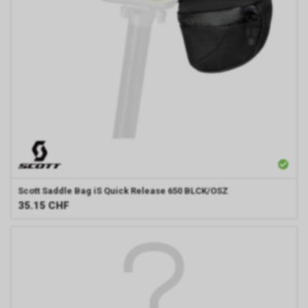
Scott
Saddle Bag iS Quick Release 650 BLCK/OSZ
35.15
CHF