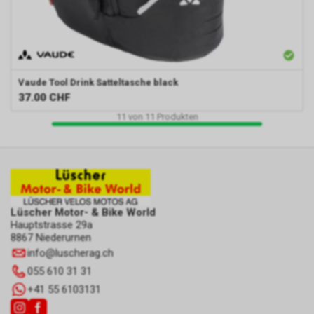
Vaude
Tool Drink Satteltasche black
37.00
CHF
11
von
11
Produkten
Lüscher Motor- & Bike World
Hauptstrasse 29a
8867 Niederurnen
info
@
luscherag.ch
055 610 31 31
+41 55 6103131