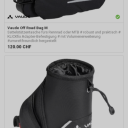
Vaude
Off Road Bag M
Sattelstützentasche fürs Rennrad oder MTB # robust und praktisch #
KLICKfix Adapter-Befestigung # mit Volumenerweiterung
#umweltfreundlich hergestellt
120.00
CHF