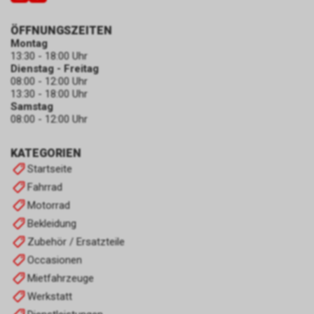
ÖFFNUNGSZEITEN
Montag
13:30 - 18:00 Uhr
Dienstag - Freitag
08:00 - 12:00 Uhr
13:30 - 18:00 Uhr
Samstag
08:00 - 12:00 Uhr
KATEGORIEN
Startseite
Fahrrad
Motorrad
Bekleidung
Zubehör / Ersatzteile
Occasionen
Mietfahrzeuge
Werkstatt