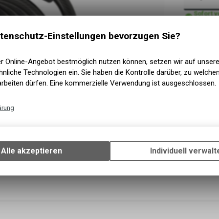
Sofort 
Versand
Sofort a
tenschutz-Einstellungen bevorzugen Sie?
Abholung
er Online-Angebot bestmöglich nutzen können, setzen wir auf unser
nliche Technologien ein. Sie haben die Kontrolle darüber, zu welch
arbeiten dürfen. Eine kommerzielle Verwendung ist ausgeschlossen.
ärung
Technische Funktionen
Wir erfassen und speichern bestimmte Interaktionen und Einstellun
Ihrem Gerät, um die grundlegenden Funktionen unseres Online-Angeb
Alle akzeptieren
Individuell verwalt
Verwendung des Warenkorbs, zu ermöglichen. Bitte beachten Sie, d
gespeicherten Daten keinerlei Rückschlüsse auf Ihre persönlichen I
zulassen.