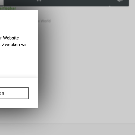
verfügbar
bholbar
 Lüscher Motor- & Bike World
er Website
en Zwecken wir
gen auf
ots, wie die
en
ass die
nformationen