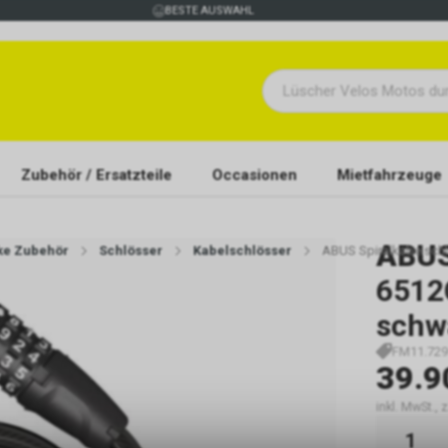
BESTE AUSWAHL
Zubehör / Ersatzteile
Occasionen
Mietfahrzeuge
ABU
ike Zubehör
Schlösser
Kabelschlösser
ABUS Spiralkabelsch
6512
schw
FM11.729
39.9
inkl. MwSt., 