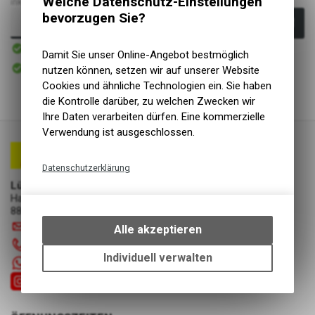
Welche Datenschutz-Einstellungen
inkl. MwSt., zzgl.
Versandkosten
bevorzugen Sie?
In den Warenkorb
Sofort verfügbar
Versand
Damit Sie unser Online-Angebot bestmöglich
Sofort abholbar
nutzen können, setzen wir auf unserer Website
Abholung Lüscher Motor- & Bike World
Cookies und ähnliche Technologien ein. Sie haben
die Kontrolle darüber, zu welchen Zwecken wir
Ihre Daten verarbeiten dürfen. Eine kommerzielle
Verwendung ist ausgeschlossen.
Datenschutzerklärung
Lüscher Motor- & Bike World
Technische Funktionen
Hauptstrasse 29a
Wir erfassen und speichern
8867 Niederurnen
bestimmte Interaktionen und
info
@
luscherag.ch
Alle akzeptieren
Einstellungen auf Ihrem Gerät,
055 610 31 31
um die grundlegenden
Individuell verwalten
+41 55 6103131
Funktionen unseres Online-
Angebots, wie die Verwendung
des Warenkorbs, zu
ermöglichen. Bitte beachten Sie,