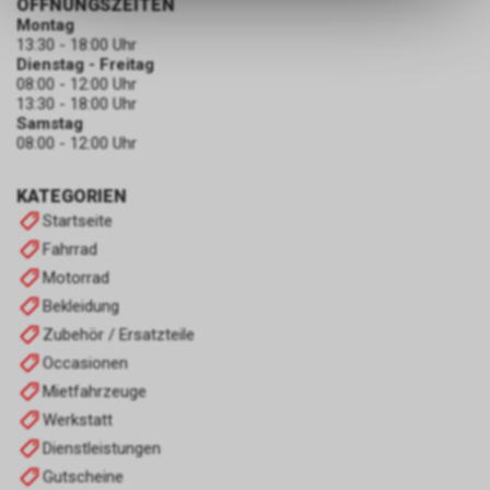
ÖFFNUNGSZEITEN
dass die gespeicherten Daten
Montag
keinerlei Rückschlüsse auf Ihre
13:30 - 18:00 Uhr
Dienstag - Freitag
persönlichen Informationen
08:00 - 12:00 Uhr
zulassen.
13:30 - 18:00 Uhr
Samstag
08:00 - 12:00 Uhr
KATEGORIEN
Startseite
Fahrrad
Motorrad
Bekleidung
Zubehör / Ersatzteile
Occasionen
Mietfahrzeuge
Werkstatt
Dienstleistungen
Gutscheine