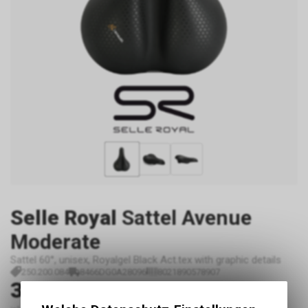
Selle Royal
Sattel Avenue
Moderate
Sattel 60°, unisex, Royalgel Black Act.tex with graphic details
250.200.084
8466DG0A28096
8021890578907
39.90
CHF