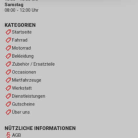
persönlichen Informationen
Samstag
zulassen.
08:00 - 12:00 Uhr
KATEGORIEN
Startseite
Fahrrad
Motorrad
Bekleidung
Zubehör / Ersatzteile
Occasionen
Mietfahrzeuge
Werkstatt
Dienstleistungen
Gutscheine
Über uns
NÜTZLICHE INFORMATIONEN
AGB