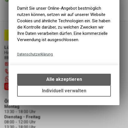
Abholung Lüscher Motor- & Bike World
Damit Sie unser Online-Angebot bestmöglich
nutzen können, setzen wir auf unserer Website
Cookies und ähnliche Technologien ein. Sie haben
die Kontrolle darüber, zu welchen Zwecken wir
Ihre Daten verarbeiten dürfen. Eine kommerzielle
Verwendung ist ausgeschlossen.
Lüscher Motor- & Bike World
Hauptstrasse 29a
Datenschutzerklärung
8867 Niederurnen
Technische Funktionen
info
@
luscherag.ch
Wir erfassen und speichern
055 610 31 31
bestimmte Interaktionen und
+41 55 6103131
Alle akzeptieren
Einstellungen auf Ihrem Gerät,
um die grundlegenden
Individuell verwalten
Funktionen unseres Online-
ÖFFNUNGSZEITEN
Angebots, wie die Verwendung
Montag
des Warenkorbs, zu
13:30 - 18:00 Uhr
ermöglichen. Bitte beachten Sie,
Dienstag - Freitag
dass die gespeicherten Daten
08:00 - 12:00 Uhr
keinerlei Rückschlüsse auf Ihre
13:30 - 18:00 Uhr