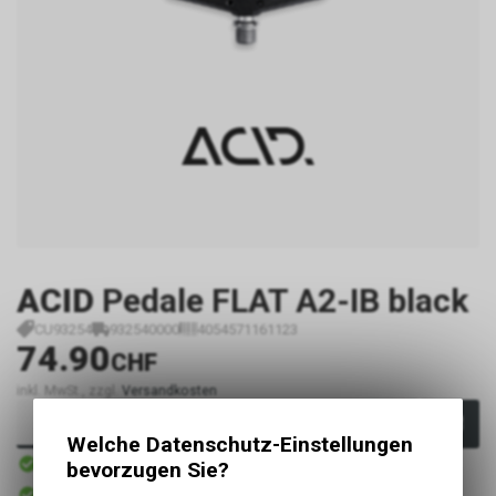
ACID
Pedale FLAT A2-IB black
CU93254
932540000
4054571161123
74.90
CHF
inkl. MwSt., zzgl.
Versandkosten
In den Warenkorb
Welche Datenschutz-Einstellungen
Sofort verfügbar
bevorzugen Sie?
Versand
Sofort abholbar