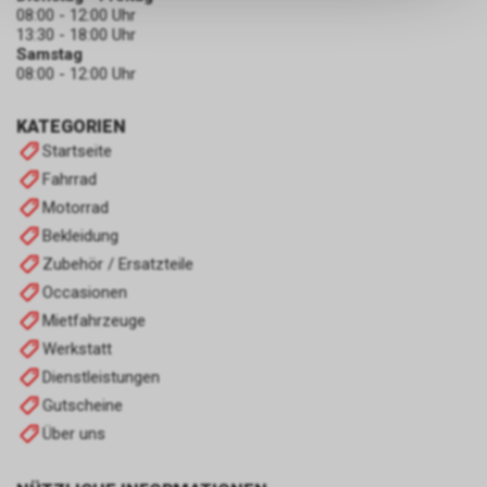
keinerlei Rückschlüsse auf Ihre
08:00 - 12:00 Uhr
persönlichen Informationen
13:30 - 18:00 Uhr
zulassen.
Samstag
08:00 - 12:00 Uhr
KATEGORIEN
Startseite
Fahrrad
Motorrad
Bekleidung
Zubehör / Ersatzteile
Occasionen
Mietfahrzeuge
Werkstatt
Dienstleistungen
Gutscheine
Über uns