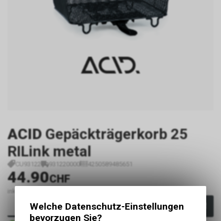
ACID
Gepäckträgerkorb 25
RILink metal
CU93122
931220000
4250589485651
44.90
CHF
inkl. MwSt., zzgl.
Versandkosten
Welche Datenschutz-Einstellungen
In den Warenkorb
bevorzugen Sie?
2 - 5 Tage ab Lager Lieferant