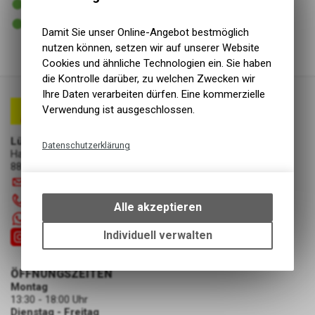
Versand
2 - 5 Tage ab Lager Lieferant
Abholung Lüscher Motor- & Bike World
Damit Sie unser Online-Angebot bestmöglich
nutzen können, setzen wir auf unserer Website
Cookies und ähnliche Technologien ein. Sie haben
die Kontrolle darüber, zu welchen Zwecken wir
Ihre Daten verarbeiten dürfen. Eine kommerzielle
Verwendung ist ausgeschlossen.
Lüscher Motor- & Bike World
Datenschutzerklärung
Hauptstrasse 29a
8867 Niederurnen
Technische Funktionen
info
@
luscherag.ch
Wir erfassen und speichern
055 610 31 31
bestimmte Interaktionen und
Alle akzeptieren
Einstellungen auf Ihrem Gerät,
+41 55 6103131
um die grundlegenden
Individuell verwalten
Funktionen unseres Online-
Angebots, wie die Verwendung
ÖFFNUNGSZEITEN
des Warenkorbs, zu
Montag
ermöglichen. Bitte beachten Sie,
13:30 - 18:00 Uhr
dass die gespeicherten Daten
Dienstag - Freitag