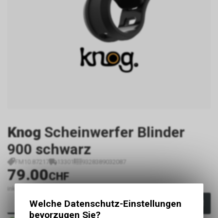
Knog
Scheinwerfer Blinder
900 schwarz
FM10.87217
13301
9328389032087
79.00
CHF
inkl. MwSt., zzgl.
Versandkosten
Welche Datenschutz-Einstellungen
In den Warenkorb
bevorzugen Sie?
Sofort verfügbar