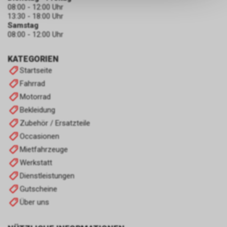
keinerlei Rückschlüsse auf Ihre
08:00 - 12:00 Uhr
persönlichen Informationen
13:30 - 18:00 Uhr
zulassen.
Samstag
08:00 - 12:00 Uhr
KATEGORIEN
Startseite
Fahrrad
Motorrad
Bekleidung
Zubehör / Ersatzteile
Occasionen
Mietfahrzeuge
Werkstatt
Dienstleistungen
Gutscheine
Über uns