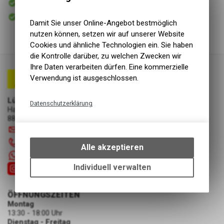
Versand
Sofort abholbar
Abholung Lüscher Motor- & Bike World
Damit Sie unser Online-Angebot bestmöglich
nutzen können, setzen wir auf unserer Website
Cookies und ähnliche Technologien ein. Sie haben
die Kontrolle darüber, zu welchen Zwecken wir
Ihre Daten verarbeiten dürfen. Eine kommerzielle
Verwendung ist ausgeschlossen.
Lüscher Motor- & Bike World
Datenschutzerklärung
Hauptstrasse 29a
8867 Niederurnen
Technische Funktionen
info
@
luscherag.ch
Wir erfassen und speichern
055 610 31 31
bestimmte Interaktionen und
Alle akzeptieren
Einstellungen auf Ihrem Gerät,
+41 55 6103131
um die grundlegenden
Individuell verwalten
Funktionen unseres Online-
Angebots, wie die Verwendung
ÖFFNUNGSZEITEN
des Warenkorbs, zu
Montag
ermöglichen. Bitte beachten Sie,
13:30 - 18:00 Uhr
dass die gespeicherten Daten
Dienstag - Freitag