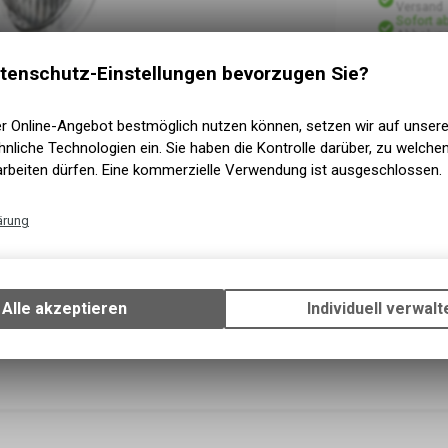
Versand
Sofort a
Abholung
tenschutz-Einstellungen bevorzugen Sie?
er Online-Angebot bestmöglich nutzen können, setzen wir auf unser
nliche Technologien ein. Sie haben die Kontrolle darüber, zu welch
arbeiten dürfen. Eine kommerzielle Verwendung ist ausgeschlossen.
ärung
Technische Funktionen
Wir erfassen und speichern bestimmte Interaktionen und Einstellun
Ihrem Gerät, um die grundlegenden Funktionen unseres Online-Angeb
Alle akzeptieren
Individuell verwalt
Verwendung des Warenkorbs, zu ermöglichen. Bitte beachten Sie, d
gespeicherten Daten keinerlei Rückschlüsse auf Ihre persönlichen I
zulassen.