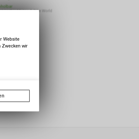
bholbar
 Lüscher Motor- & Bike World
er Website
en Zwecken wir
gen auf
ots, wie die
en
ass die
nformationen