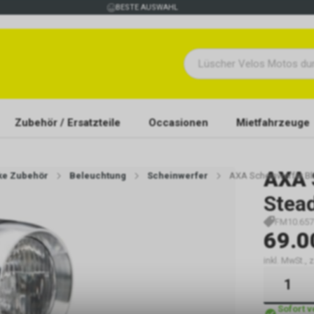
BESTE AUSWAHL
Zubehör / Ersatzteile
Occasionen
Mietfahrzeuge
AXA
ike Zubehör
Beleuchtung
Scheinwerfer
AXA Scheinwerfer Blu
Stea
FM10.657
69.0
inkl. MwSt., 
Sofort 