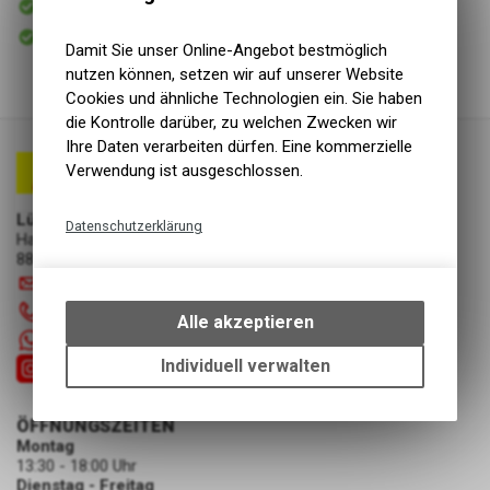
Versand
Sofort abholbar
Abholung Lüscher Motor- & Bike World
Damit Sie unser Online-Angebot bestmöglich
nutzen können, setzen wir auf unserer Website
Cookies und ähnliche Technologien ein. Sie haben
die Kontrolle darüber, zu welchen Zwecken wir
Ihre Daten verarbeiten dürfen. Eine kommerzielle
Verwendung ist ausgeschlossen.
Lüscher Motor- & Bike World
Datenschutzerklärung
Hauptstrasse 29a
8867 Niederurnen
Technische Funktionen
info
@
luscherag.ch
Wir erfassen und speichern
055 610 31 31
bestimmte Interaktionen und
Alle akzeptieren
Einstellungen auf Ihrem Gerät,
+41 55 6103131
um die grundlegenden
Individuell verwalten
Funktionen unseres Online-
Angebots, wie die Verwendung
ÖFFNUNGSZEITEN
des Warenkorbs, zu
Montag
ermöglichen. Bitte beachten Sie,
13:30 - 18:00 Uhr
dass die gespeicherten Daten
Dienstag - Freitag