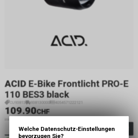
ACID
E-Bike Frontlicht PRO-E
110 BES3 black
CU93813
938130000
4054571222121
109.90
CHF
inkl. MwSt., zzgl.
Versandkosten
Welche Datenschutz-Einstellungen
In den Warenkorb
bevorzugen Sie?
Sofort verfügbar