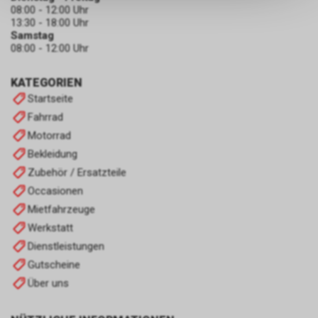
keinerlei Rückschlüsse auf Ihre
08:00 - 12:00 Uhr
persönlichen Informationen
13:30 - 18:00 Uhr
zulassen.
Samstag
08:00 - 12:00 Uhr
KATEGORIEN
Startseite
Fahrrad
Motorrad
Bekleidung
Zubehör / Ersatzteile
Occasionen
Mietfahrzeuge
Werkstatt
Dienstleistungen
Gutscheine
Über uns