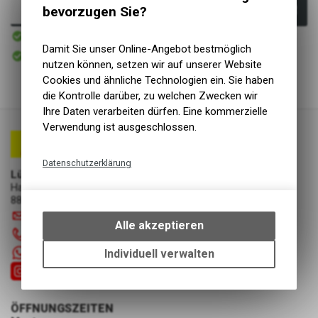
bevorzugen Sie?
In den Warenkorb
Sofort verfügbar
Versand
Damit Sie unser Online-Angebot bestmöglich
Sofort abholbar
Abholung Lüscher Motor- & Bike World
nutzen können, setzen wir auf unserer Website
Cookies und ähnliche Technologien ein. Sie haben
die Kontrolle darüber, zu welchen Zwecken wir
Ihre Daten verarbeiten dürfen. Eine kommerzielle
Verwendung ist ausgeschlossen.
Datenschutzerklärung
Lüscher Motor- & Bike World
Technische Funktionen
Hauptstrasse 29a
8867 Niederurnen
Wir erfassen und speichern
info
@
luscherag.ch
bestimmte Interaktionen und
Alle akzeptieren
055 610 31 31
Einstellungen auf Ihrem Gerät,
um die grundlegenden
+41 55 6103131
Individuell verwalten
Funktionen unseres Online-
Angebots, wie die Verwendung
des Warenkorbs, zu
ÖFFNUNGSZEITEN
ermöglichen. Bitte beachten Sie,