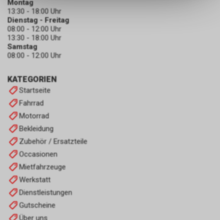
Montag
dass die gespeicherten Daten
13:30 - 18:00 Uhr
keinerlei Rückschlüsse auf Ihre
Dienstag - Freitag
persönlichen Informationen
08:00 - 12:00 Uhr
zulassen.
13:30 - 18:00 Uhr
Samstag
08:00 - 12:00 Uhr
KATEGORIEN
Startseite
Fahrrad
Motorrad
Bekleidung
Zubehör / Ersatzteile
Occasionen
Mietfahrzeuge
Werkstatt
Dienstleistungen
Gutscheine
Über uns