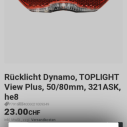
Rücklicht Dynamo, TOPLIGHT
View Plus, 50/80mm, 321ASK,
he8
P7916
4006021009349
23.00
CHF
inkl. MwSt., zzgl.
Versandkosten