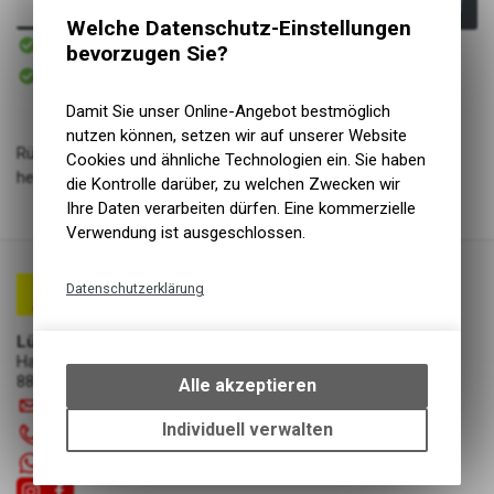
In den Warenkorb
Welche Datenschutz-Einstellungen
Sofort verfügbar
bevorzugen Sie?
Versand
Sofort abholbar
Abholung Lüscher Motor- & Bike World
Damit Sie unser Online-Angebot bestmöglich
nutzen können, setzen wir auf unserer Website
Rücklicht Dynamo, TOPLIGHT View Plus, 50/80mm, 321ASK,
Cookies und ähnliche Technologien ein. Sie haben
he8
die Kontrolle darüber, zu welchen Zwecken wir
Ihre Daten verarbeiten dürfen. Eine kommerzielle
Verwendung ist ausgeschlossen.
Datenschutzerklärung
Technische Funktionen
Lüscher Motor- & Bike World
Wir erfassen und speichern
Hauptstrasse 29a
bestimmte Interaktionen und
8867 Niederurnen
Alle akzeptieren
Einstellungen auf Ihrem Gerät,
info
@
luscherag.ch
um die grundlegenden
Individuell verwalten
055 610 31 31
Funktionen unseres Online-
+41 55 6103131
Angebots, wie die Verwendung
des Warenkorbs, zu