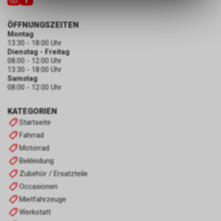
ermöglichen. Bitte beachten Sie,
dass die gespeicherten Daten
ÖFFNUNGSZEITEN
keinerlei Rückschlüsse auf Ihre
Montag
persönlichen Informationen
13:30 - 18:00 Uhr
zulassen.
Dienstag - Freitag
08:00 - 12:00 Uhr
13:30 - 18:00 Uhr
Samstag
08:00 - 12:00 Uhr
KATEGORIEN
Startseite
Fahrrad
Motorrad
Bekleidung
Zubehör / Ersatzteile
Occasionen
Mietfahrzeuge
Werkstatt