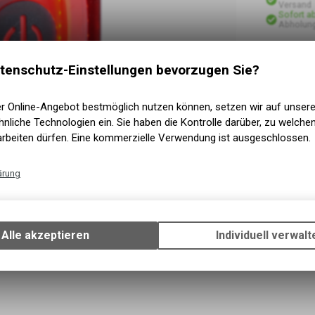
Versand
Sofort a
Abholung
tenschutz-Einstellungen bevorzugen Sie?
er Online-Angebot bestmöglich nutzen können, setzen wir auf unser
nliche Technologien ein. Sie haben die Kontrolle darüber, zu welch
arbeiten dürfen. Eine kommerzielle Verwendung ist ausgeschlossen.
ärung
Technische Funktionen
Wir erfassen und speichern bestimmte Interaktionen und Einstellun
Ihrem Gerät, um die grundlegenden Funktionen unseres Online-Angeb
Alle akzeptieren
Individuell verwalt
Verwendung des Warenkorbs, zu ermöglichen. Bitte beachten Sie, d
gespeicherten Daten keinerlei Rückschlüsse auf Ihre persönlichen I
zulassen.