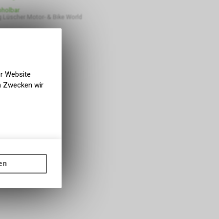
bholbar
 Lüscher Motor- & Bike World
er Website
en Zwecken wir
gen auf
ots, wie die
en
ass die
nformationen