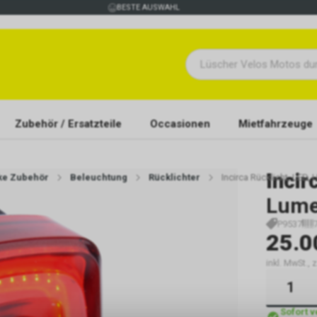
BESTE AUSWAHL
Zubehör / Ersatzteile
Occasionen
Mietfahrzeuge
Incir
ike Zubehör
Beleuchtung
Rücklichter
Incirca Rücklicht, LED,
Lum
P9537
25.0
inkl. MwSt., 
Sofort 