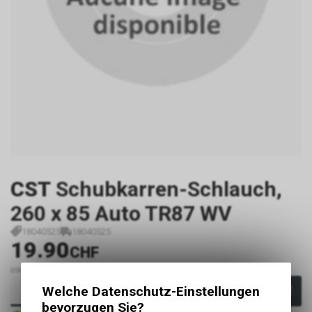
CST
Schubkarren-Schlauch,
260 x 85 Auto TR87 WV
18040525
18040525
19.90
CHF
inkl. MwSt., zzgl.
Versandkosten
Welche Datenschutz-Einstellungen
In den Warenkorb
bevorzugen Sie?
Sofort verfügbar