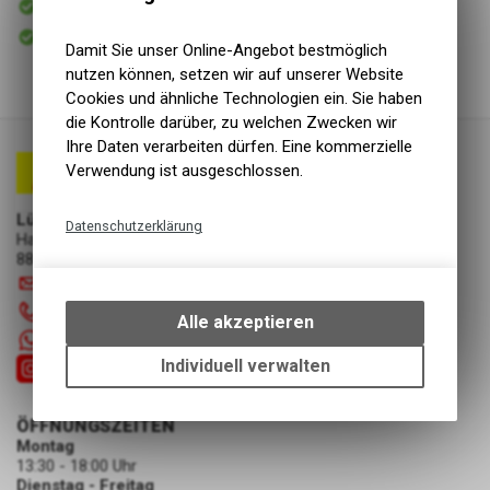
Versand
Sofort abholbar
Abholung Lüscher Motor- & Bike World
Damit Sie unser Online-Angebot bestmöglich
nutzen können, setzen wir auf unserer Website
Cookies und ähnliche Technologien ein. Sie haben
die Kontrolle darüber, zu welchen Zwecken wir
Ihre Daten verarbeiten dürfen. Eine kommerzielle
Verwendung ist ausgeschlossen.
Lüscher Motor- & Bike World
Datenschutzerklärung
Hauptstrasse 29a
8867 Niederurnen
Technische Funktionen
info
@
luscherag.ch
Wir erfassen und speichern
055 610 31 31
bestimmte Interaktionen und
Alle akzeptieren
Einstellungen auf Ihrem Gerät,
+41 55 6103131
um die grundlegenden
Individuell verwalten
Funktionen unseres Online-
Angebots, wie die Verwendung
ÖFFNUNGSZEITEN
des Warenkorbs, zu
Montag
ermöglichen. Bitte beachten Sie,
13:30 - 18:00 Uhr
dass die gespeicherten Daten
Dienstag - Freitag