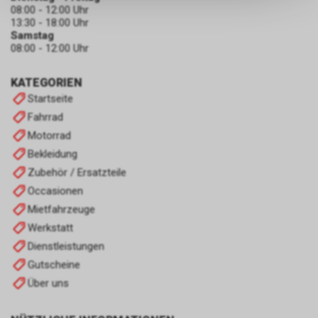
keinerlei Rückschlüsse auf Ihre
08:00 - 12:00 Uhr
persönlichen Informationen
13:30 - 18:00 Uhr
zulassen.
Samstag
08:00 - 12:00 Uhr
KATEGORIEN
Startseite
Fahrrad
Motorrad
Bekleidung
Zubehör / Ersatzteile
Occasionen
Mietfahrzeuge
Werkstatt
Dienstleistungen
Gutscheine
Über uns