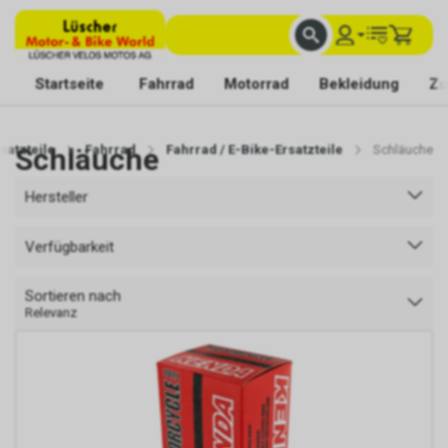
FACHKUNDIGE BERATUNG
BESTE AUSWAHL
MIT BEGEISTERUNG FÜR DICH DA
Startseite
Fahrrad
Motorrad
Bekleidung
Zu
satzteile
Schläuche
Fahrrad
Fahrrad / E-Bike-Ersatzteile
Schläuche
Hersteller
Verfügbarkeit
Sortieren nach
Relevanz