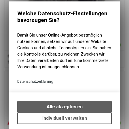
Welche Datenschutz-Einstellungen
bevorzugen Sie?
Damit Sie unser Online-Angebot bestmöglich
nutzen können, setzen wir auf unserer Website
Cookies und ähnliche Technologien ein. Sie haben
die Kontrolle darüber, zu welchen Zwecken wir
Schlauch 2.50-4" AV, 90°
Ihre Daten verarbeiten dürfen. Eine kommerzielle
16.00
CHF
Verwendung ist ausgeschlossen.
Datenschutzerklärung
Technische Funktionen
Wir erfassen und speichern
bestimmte Interaktionen und
Alle akzeptieren
Einstellungen auf Ihrem Gerät,
um die grundlegenden
Individuell verwalten
Funktionen unseres Online-
Angebots, wie die Verwendung