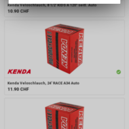
Kenda
Veloschlauch, 8 1/2' KIDS A 120° seitl. Auto
des Warenkorbs, zu
10.90
CHF
ermöglichen. Bitte beachten Sie,
dass die gespeicherten Daten
keinerlei Rückschlüsse auf Ihre
persönlichen Informationen
zulassen.
Kenda
Veloschlauch, 24' RACE A34 Auto
11.90
CHF