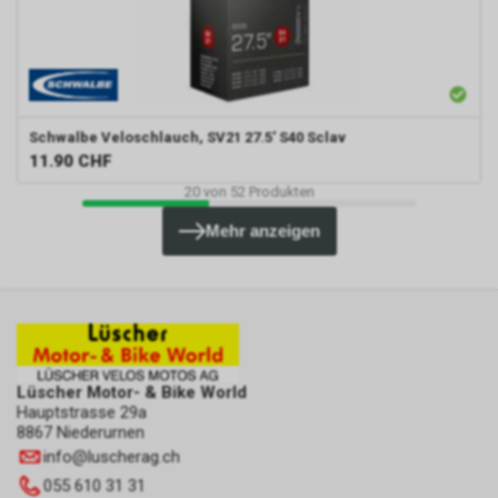
Schwalbe
Veloschlauch, SV21 27.5' S40 Sclav
11.90
CHF
20
von
52
Produkten
Mehr anzeigen
Lüscher Motor- & Bike World
Hauptstrasse 29a
8867 Niederurnen
info
@
luscherag.ch
055 610 31 31