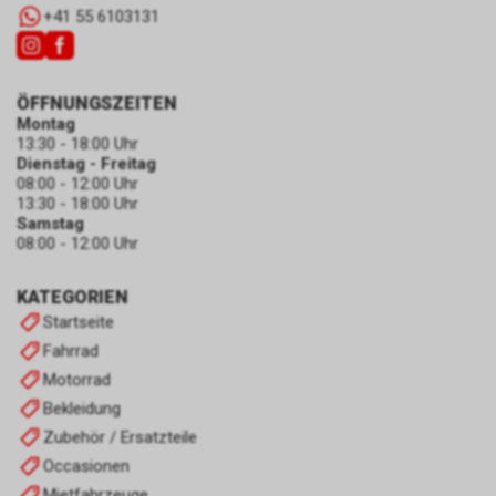
+41 55 6103131
ÖFFNUNGSZEITEN
Montag
13:30 - 18:00 Uhr
Dienstag - Freitag
08:00 - 12:00 Uhr
13:30 - 18:00 Uhr
Samstag
08:00 - 12:00 Uhr
KATEGORIEN
Startseite
Fahrrad
Motorrad
Bekleidung
Zubehör / Ersatzteile
Occasionen
Mietfahrzeuge