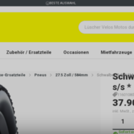
BESTE AUSWAHL
Zubehör / Ersatzteile
Occasionen
Mietfahrzeuge
Schw
ke-Ersatzteile
Pneus
27.5 Zoll / 584mm
Schwalbe 70-584 SM
s/s *
11601080
37.9
inkl. MwSt., 
Sofort 