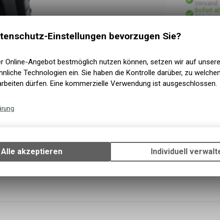
Versand
Sofort a
Abholung
tenschutz-Einstellungen bevorzugen Sie?
er Online-Angebot bestmöglich nutzen können, setzen wir auf unser
nliche Technologien ein. Sie haben die Kontrolle darüber, zu welch
arbeiten dürfen. Eine kommerzielle Verwendung ist ausgeschlossen.
ärung
Technische Funktionen
Wir erfassen und speichern bestimmte Interaktionen und Einstellun
Ihrem Gerät, um die grundlegenden Funktionen unseres Online-Angeb
Alle akzeptieren
Individuell verwalt
Verwendung des Warenkorbs, zu ermöglichen. Bitte beachten Sie, d
gespeicherten Daten keinerlei Rückschlüsse auf Ihre persönlichen I
zulassen.