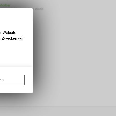
bholbar
 Lüscher Motor- & Bike World
er Website
en Zwecken wir
gen auf
ots, wie die
en
ass die
nformationen