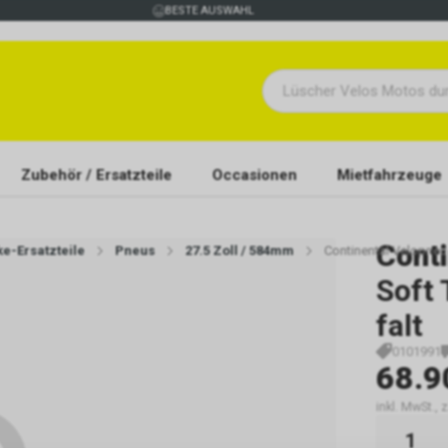
BESTE AUSWAHL
Zubehör / Ersatzteile
Occasionen
Mietfahrzeuge
Conti
ke-Ersatzteile
Pneus
27.5 Zoll / 584mm
Continental Velopneu
Soft
falt
0101991
68.9
inkl. MwSt., 