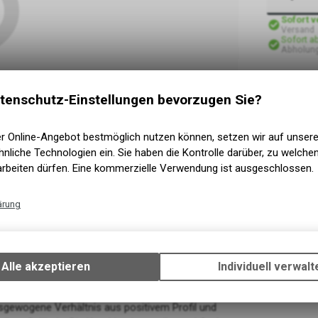
Sofort 
Versand
Sofort a
Abholung
tenschutz-Einstellungen bevorzugen Sie?
er Online-Angebot bestmöglich nutzen können, setzen wir auf unser
nliche Technologien ein. Sie haben die Kontrolle darüber, zu welch
arbeiten dürfen. Eine kommerzielle Verwendung ist ausgeschlossen.
ärung
Technische Funktionen
Wir erfassen und speichern bestimmte Interaktionen und Einstellun
Ihrem Gerät, um die grundlegenden Funktionen unseres Online-Angeb
Alle akzeptieren
Individuell verwalt
Verwendung des Warenkorbs, zu ermöglichen. Bitte beachten Sie, d
gespeicherten Daten keinerlei Rückschlüsse auf Ihre persönlichen I
zulassen.
ausgewogene Verhältnis aus positivem Profil und