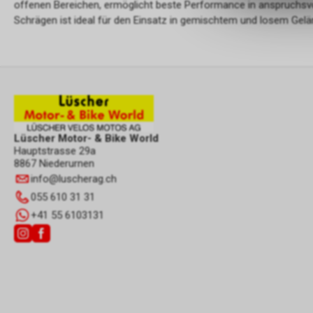
offenen Bereichen, ermöglicht beste Performance in anspruchsvol
Schrägen ist ideal für den Einsatz in gemischtem und losem Gelä
Lüscher Motor- & Bike World
Hauptstrasse 29a
8867 Niederurnen
info
@
luscherag.ch
055 610 31 31
+41 55 6103131