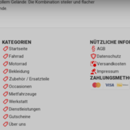
lem Gelände. Die Kombination steiler und flacher
nde.
KATEGORIEN
NÜTZLICHE INF
Startseite
AGB
Fahrrad
Datenschutz
Motorrad
Versandkosten
Bekleidung
Impressum
ZAHLUNGSMETH
Zubehör / Ersatzteile
Occasionen
Mietfahrzeuge
Werkstatt
Dienstleistungen
Gutscheine
Über uns