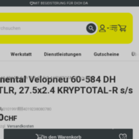
MIT BEGEISTERUNG FÜR DICH DA
Werkstatt
Dienstleistungen
Gutscheine
Übe
nental
Velopneu 60-584 DH
 60-584 DH Soft TLR, 27.5x2.4 KRYPTOTAL-R s/s falt
 TLR, 27.5x2.4 KRYPTOTAL-R s/s
0101991
4019238080780
0
CHF
zzgl.
Versandkosten
In den Warenkorb