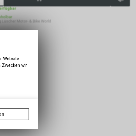
verfügbar
bholbar
 Lüscher Motor- & Bike World
er Website
en Zwecken wir
gen auf
ots, wie die
en
ass die
nformationen