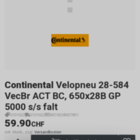
Continental
Velopneu 28-584
VecBr ACT BC, 650x28B GP
5000 s/s falt
0101622
0101622
4019238007831
59.90
CHF
inkl. MwSt., zzgl.
Versandkosten