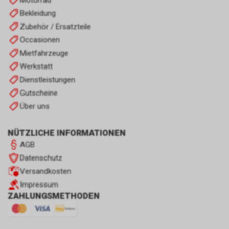
Motorrad
Bekleidung
Zubehör / Ersatzteile
Occasionen
Mietfahrzeuge
Werkstatt
Dienstleistungen
Gutscheine
Über uns
NÜTZLICHE INFORMATIONEN
AGB
Datenschutz
Versandkosten
Impressum
ZAHLUNGSMETHODEN