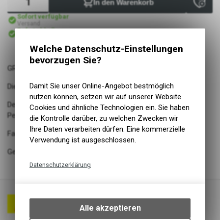
In den Warenkorb
Sofort verfügbar
Versand
Sofort abholbar
Abholung Lüscher Motor- & Bike World
Welche Datenschutz-Einstellungen
bevorzugen Sie?
GRAND PRIX 5000
Damit Sie unser Online-Angebot bestmöglich
Die neue Ära im Rennradsport
nutzen können, setzen wir auf unserer Website
Der beste Allrounder im Feld auf einem völlig neuen
Cookies und ähnliche Technologien ein. Sie haben
Performance-Level
die Kontrolle darüber, zu welchen Zwecken wir
Ihre Daten verarbeiten dürfen. Eine kommerzielle
Fahre schneller, kompfortabler und noch pannensicherer
Verwendung ist ausgeschlossen.
Gemacht, um dich besser zu machen
Datenschutzerklärung
Technische Funktionen
Wir erfassen und speichern
bestimmte Interaktionen und
Alle akzeptieren
Einstellungen auf Ihrem Gerät,