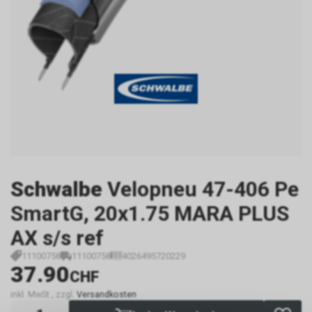
Schwalbe
Velopneu 47-406 Pe
SmartG, 20x1.75 MARA PLUS
AX s/s ref
11100758
11100758
4026495720229
37.90
CHF
inkl. MwSt., zzgl.
Versandkosten