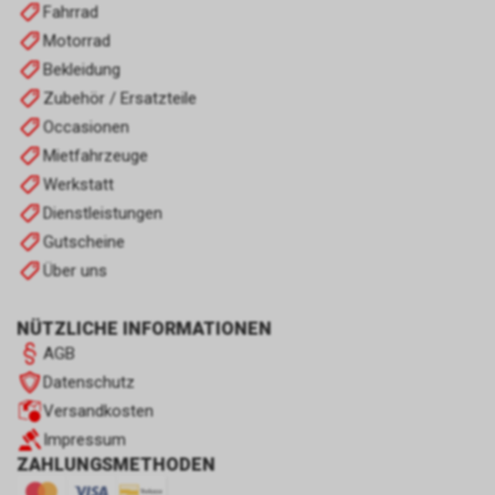
Fahrrad
Motorrad
Bekleidung
Zubehör / Ersatzteile
Occasionen
Mietfahrzeuge
Werkstatt
Dienstleistungen
Gutscheine
Über uns
NÜTZLICHE INFORMATIONEN
AGB
Datenschutz
Versandkosten
Impressum
ZAHLUNGSMETHODEN