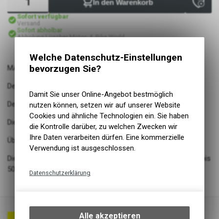
In den Warenkorb
Sofort verfügbar
Versand
Sofort abholbar
Abholung Lüscher Motor- & Bike World
Welche Datenschutz-Einstellungen
bevorzugen Sie?
MARATHON PLUS
Der Unplattbar-Reifen
Damit Sie unser Online-Angebot bestmöglich
Der pannensicherste pneumatische Reifen, den es gibt
nutzen können, setzen wir auf unserer Website
Cookies und ähnliche Technologien ein. Sie haben
Die patentierte 5 mm starke SmartGuard Einlage
die Kontrolle darüber, zu welchen Zwecken wir
Ihre Daten verarbeiten dürfen. Eine kommerzielle
Überragender Pannenschutz
Verwendung ist ausgeschlossen.
Die wichtigsten Grössen des Marathon Plus sind für E-Bikes bis
50 km/h getestet und zugelassen
Datenschutzerklärung
Technische Funktionen
Wir erfassen und speichern
bestimmte Interaktionen und
Alle akzeptieren