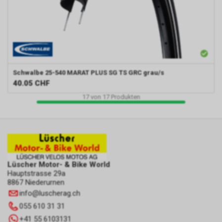
Schwalbe
25-540 MARAT PLUS SG TS GRC grau/s
40.05
CHF
17
von
17
Produkten
Lüscher Motor- & Bike World
Hauptstrasse 29a
8867 Niederurnen
info
@
luscherag.ch
055 610 31 31
+41 55 6103131