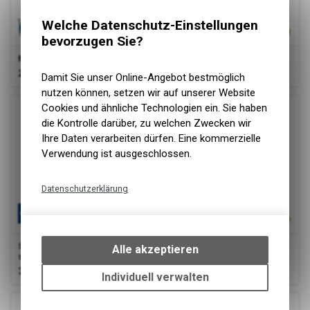
Welche Datenschutz-Einstellungen
bevorzugen Sie?
Michelin
Velopneu 47-406, 20x1.75 COUNTRY'J s/s
25.90
CHF
Damit Sie unser Online-Angebot bestmöglich
nutzen können, setzen wir auf unserer Website
Cookies und ähnliche Technologien ein. Sie haben
die Kontrolle darüber, zu welchen Zwecken wir
Ihre Daten verarbeiten dürfen. Eine kommerzielle
Verwendung ist ausgeschlossen.
Datenschutzerklärung
Technische Funktionen
Wir erfassen und speichern
bestimmte Interaktionen und
Schwalbe
Velopneu 47-406 Pe SmartG, 20x1.75 MARA PLUS AX
Alle akzeptieren
s/s ref
Einstellungen auf Ihrem Gerät,
37.90
CHF
um die grundlegenden
Individuell verwalten
Funktionen unseres Online-
Angebots, wie die Verwendung