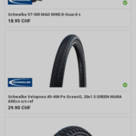
Schwalbe
57-305 MAD MIKE K-Guard s
18.95
CHF
Schwalbe
Velopneu 40-406 Pe GreenG, 20x1.5 GREEN MARA
AXEco s/s ref
29.90
CHF