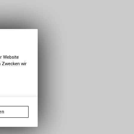
er Website
en Zwecken wir
gen auf
ots, wie die
en
ass die
nformationen