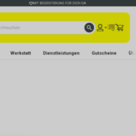
MIT BEGEISTERUNG FÜR DICH DA
Werkstatt
Dienstleistungen
Gutscheine
Übe