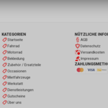
KATEGORIEN
NÜTZLICHE INF
Startseite
AGB
Fahrrad
Datenschutz
Motorrad
Versandkosten
Bekleidung
Impressum
ZAHLUNGSMETH
Zubehör / Ersatzteile
Occasionen
Mietfahrzeuge
Werkstatt
Dienstleistungen
Gutscheine
Über uns