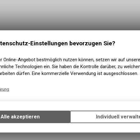
tenschutz-Einstellungen bevorzugen Sie?
er Online-Angebot bestmöglich nutzen können, setzen wir auf unser
nliche Technologien ein. Sie haben die Kontrolle darüber, zu welch
arbeiten dürfen. Eine kommerzielle Verwendung ist ausgeschlossen.
ärung
Technische Funktionen
Wir erfassen und speichern bestimmte Interaktionen und Einstellun
Ihrem Gerät, um die grundlegenden Funktionen unseres Online-Angeb
Alle akzeptieren
Individuell verwalt
Verwendung des Warenkorbs, zu ermöglichen. Bitte beachten Sie, d
gespeicherten Daten keinerlei Rückschlüsse auf Ihre persönlichen I
zulassen.