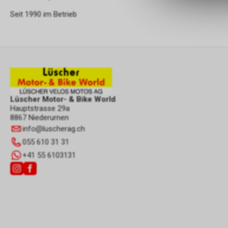
Seit 1990 im Betrieb
Lüscher Motor- & Bike World
Hauptstrasse 29a
8867 Niederurnen
info
@
luscherag.ch
055 610 31 31
+41 55 6103131