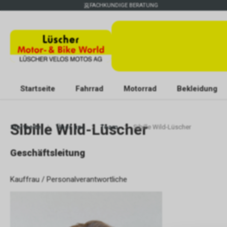
FACHKUNDIGE BERATUNG
Startseite
Fahrrad
Motorrad
Bekleidung
Sibille Wild-Lüscher
Startseite
Über uns
Team
Sibille Wild-Lüscher
Geschäftsleitung
Kauffrau / Personalverantwortliche