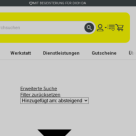
MIT BEGEISTERUNG FÜR DICH DA
Werkstatt
Dienstleistungen
Gutscheine
Übe