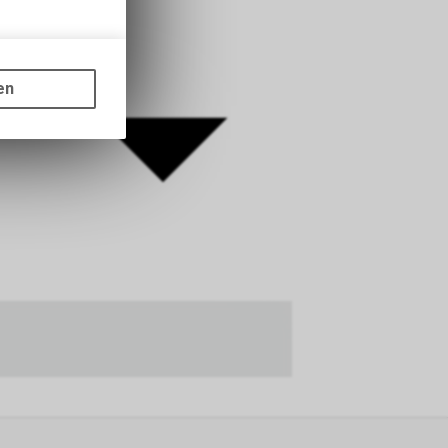
gen auf
ots, wie die
en
ass die
nformationen