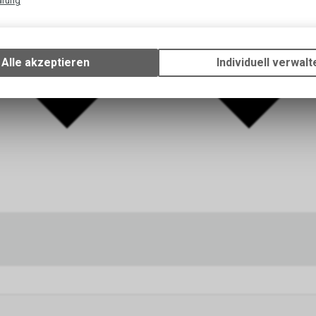
ärung
Technische Funktionen
Wir erfassen und speichern bestimmte Interaktionen und Einstellun
Ihrem Gerät, um die grundlegenden Funktionen unseres Online-Angeb
Alle akzeptieren
Individuell verwalt
Verwendung des Warenkorbs, zu ermöglichen. Bitte beachten Sie, d
gespeicherten Daten keinerlei Rückschlüsse auf Ihre persönlichen I
zulassen.