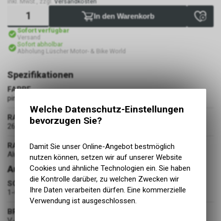
inkl. MwSt., zzgl.
Versandkosten
In den Warenkorb
Sofort verfügbar
Versand
Sofort abholbar
Abholung Lüscher Motor- & Bike World
Spezifikationen
FARBE
pink-weiss
Welche Datenschutz-Einstellungen
RAHMENGRÖSSE
bevorzugen Sie?
26 cm / 10"
RAHMENMATERIAL
Damit Sie unser Online-Angebot bestmöglich
Aluminium
nutzen können, setzen wir auf unserer Website
Ausstattung
Cookies und ähnliche Technologien ein. Sie haben
die Kontrolle darüber, zu welchen Zwecken wir
SCHALTUNG
Ihre Daten verarbeiten dürfen. Eine kommerzielle
1-Gang
Verwendung ist ausgeschlossen.
BREMSEN
V-Brake/Rücktritt