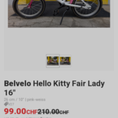
Belvelo
Hello Kitty Fair Lady
16"
26 cm / 10" | pink-weiss
V27
99.00
210.00
CHF
CHF