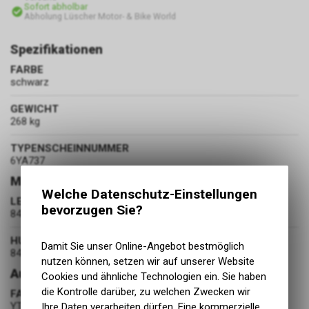
Sofort abholbar
Abholung Lüscher Motor- & Bike World
Spezifikationen
FARBE
schwarz
GEWICHT
268 kg
TYPENSCHEINNUMMER
6YA737
Motor
Welche Datenschutz-Einstellungen
LEISTUNG
bevorzugen Sie?
84.6 kW
HUBRAUM
Damit Sie unser Online-Angebot bestmöglich
847 cm³
nutzen können, setzen wir auf unserer Website
Ausstattung
Cookies und ähnliche Technologien ein. Sie haben
die Kontrolle darüber, zu welchen Zwecken wir
FAHRZEUGBATTERIE
YTZ10S
Ihre Daten verarbeiten dürfen. Eine kommerzielle