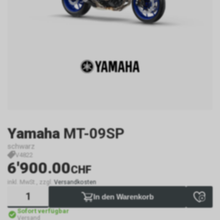
Yamaha
MT-09SP
schwarz
V4822
6'900.00
CHF
inkl. MwSt., zzgl.
Versandkosten
In den Warenkorb
Sofort verfügbar
Versand