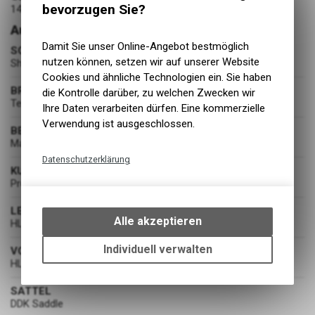
bevorzugen Sie?
14.3 kg
Ausstattung
Damit Sie unser Online-Angebot bestmöglich
SCHALTUNG
nutzen können, setzen wir auf unserer Website
Shimano CUES RD-U4000-GS, Shadow Type, 9 Speed
Cookies und ähnliche Technologien ein. Sie haben
BREMSEN
die Kontrolle darüber, zu welchen Zwecken wir
Tektro HDM275 Hydr. Disc Brakes
Ihre Daten verarbeiten dürfen. Eine kommerzielle
Verwendung ist ausgeschlossen.
BEREIFUNG
Maxxis Rekon Race, 2.4", DUAL, 60PTI
Datenschutzerklärung
KURBELGARNITUR
Technische Funktionen
Prowheel C10Y-NW Steel, 30T
Wir erfassen und speichern
LENKER
bestimmte Interaktionen und
Alle akzeptieren
HL MTB-AL-312BT, 720mm, black, 12mm rise
Einstellungen auf Ihrem Gerät,
um die grundlegenden
Individuell verwalten
VORBAU
Funktionen unseres Online-
HL TDS-C342-8FOV, 10°, 31.8, Black
Angebots, wie die Verwendung
des Warenkorbs, zu
SATTEL
DDK Saddle
ermöglichen. Bitte beachten Sie,