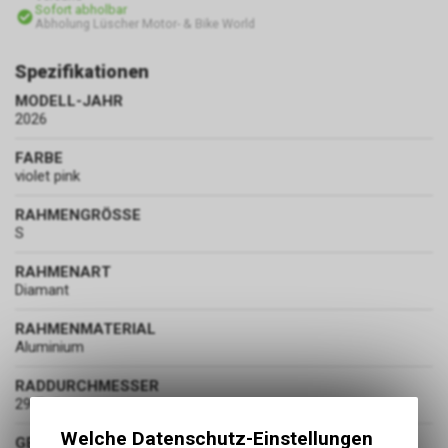
Sofort abholbar
Abholung Lüscher Motor- & Bike World
Spezifikationen
MODELL-JAHR
2026
FARBE
violet pink
RAHMENGRÖSSE
S
RAHMENART
Diamant
RAHMENMATERIAL
Aluminium
RADDURCHMESSER
29 Zoll
Welche Datenschutz-Einstellungen
GEWICHT