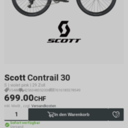
Scott
Contrail 30
S | violet pink | 29 Zoll
V5488
4256348352006
7616185378549
699.00
CHF
inkl. MwSt., zzgl.
Versandkosten
In den Warenkorb
Sofort verfügbar
Versand