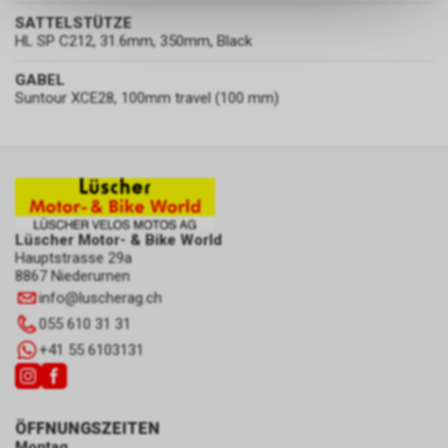
dass die gespeicherten Daten
SATTELSTÜTZE
keinerlei Rückschlüsse auf Ihre
HL SP C212, 31.6mm, 350mm, Black
persönlichen Informationen
zulassen.
GABEL
Suntour XCE28, 100mm travel (100 mm)
Lüscher Motor- & Bike World
Hauptstrasse 29a
8867 Niederurnen
info
@
luscherag.ch
055 610 31 31
+41 55 6103131
ÖFFNUNGSZEITEN
Montag