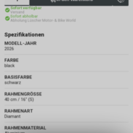
Sofort verfügbar
Versand
Sofort abholbar
Abholung Lüscher Motor- & Bike World
Spezifikationen
MODELL-JAHR
2026
FARBE
black
BASISFARBE
schwarz
RAHMENGRÖSSE
40 cm / 16" (S)
RAHMENART
Diamant
RAHMENMATERIAL