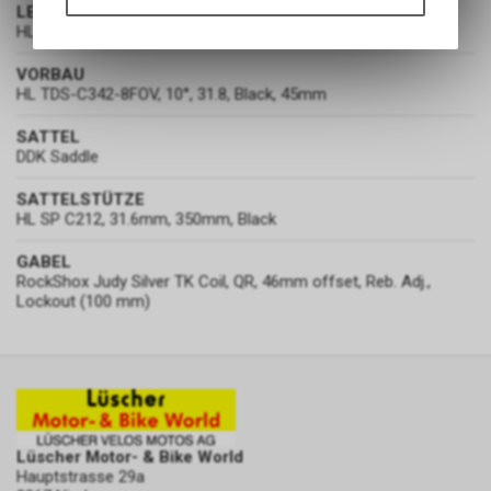
LENKER
Funktionen unseres Online-
HL MTB-AL-312BT, 720mm, black, 12mm rise
Angebots, wie die Verwendung
des Warenkorbs, zu
VORBAU
ermöglichen. Bitte beachten Sie,
HL TDS-C342-8FOV, 10°, 31.8, Black, 45mm
dass die gespeicherten Daten
keinerlei Rückschlüsse auf Ihre
SATTEL
persönlichen Informationen
DDK Saddle
zulassen.
SATTELSTÜTZE
HL SP C212, 31.6mm, 350mm, Black
GABEL
RockShox Judy Silver TK Coil, QR, 46mm offset, Reb. Adj.,
Lockout (100 mm)
Lüscher Motor- & Bike World
Hauptstrasse 29a