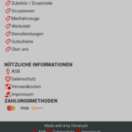
Zubehör / Ersatzteile
Occasionen
Mietfahrzeuge
Werkstatt
Dienstleistungen
Gutscheine
Über uns
NÜTZLICHE INFORMATIONEN
AGB
Datenschutz
Versandkosten
Impressum
ZAHLUNGSMETHODEN
Made with ♥ by Christoph
AGB
Datenschutz
Impressum