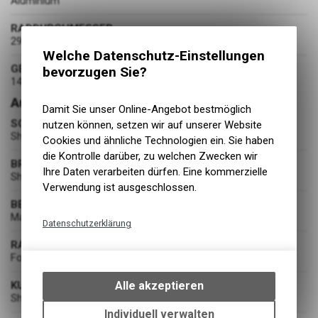
Aluminium
RADDURCHMESSER
29 Zoll
Welche Datenschutz-Einstellungen
GEWICHT
bevorzugen Sie?
14 kg
Ausstattung
Damit Sie unser Online-Angebot bestmöglich
SCHALTUNG
nutzen können, setzen wir auf unserer Website
Shimano CUES RD-U6000-SGS, Shadow Type, 11-Speed
Cookies und ähnliche Technologien ein. Sie haben
die Kontrolle darüber, zu welchen Zwecken wir
BREMSEN
Ihre Daten verarbeiten dürfen. Eine kommerzielle
Shimano MT500 180/160
Verwendung ist ausgeschlossen.
BEREIFUNG
Maxxis Rekon Race, 29x2.4", DUAL, 60PTI
Datenschutzerklärung
RADSATZ
Technische Funktionen
Formula CL51 / Shimano FH-QC300-HM
Wir erfassen und speichern
bestimmte Interaktionen und
KURBELGARNITUR
Alle akzeptieren
Einstellungen auf Ihrem Gerät,
Shimano CUES FC-U4000-1, 30T
um die grundlegenden
Individuell verwalten