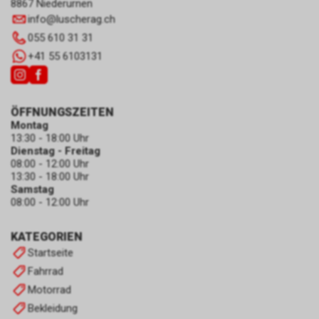
8867 Niederurnen
info
@
luscherag.ch
055 610 31 31
+41 55 6103131
ÖFFNUNGSZEITEN
Montag
13:30 - 18:00 Uhr
Dienstag - Freitag
08:00 - 12:00 Uhr
13:30 - 18:00 Uhr
Samstag
08:00 - 12:00 Uhr
KATEGORIEN
Startseite
Fahrrad
Motorrad
Bekleidung