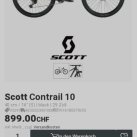
Scott
Contrail 10
40 cm / 16" (S) | black | 29 Zoll
V5291
4256320001006
7616185379355
899.00
CHF
inkl. MwSt., zzgl.
Versandkosten
In den Warenkorb