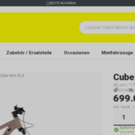
BESTE AUSWAHL
Zubehör / Ersatzteile
Occasionen
Mietfahrzeuge
Cube
Cube Aim SLX
42 cm / 17"
V5196
699.
inkl. MwSt., 
Sofort 
Versand