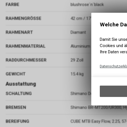
FARBE
blushrose´n´black
RAHMENGRÖSSE
42 cm / 17" (M)
Welche Da
RAHMENART
Diamant
Damit Sie uns
Cookies und äh
RAHMENMATERIAL
Aluminium
Ihre Daten ver
RADDURCHMESSER
29 Zoll
Datenschutzerkl
GEWICHT
15.4 kg
Ausstattung
SCHALTUNG
Shimano Deore RD-M6100-SGS
BREMSEN
Shimano BR-MT200/UR300, Hyd
BEREIFUNG
CUBE MTB Easy Flow, 2.25, 57