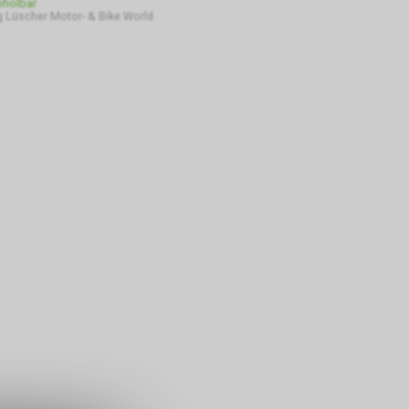
bholbar
 Lüscher Motor- & Bike World