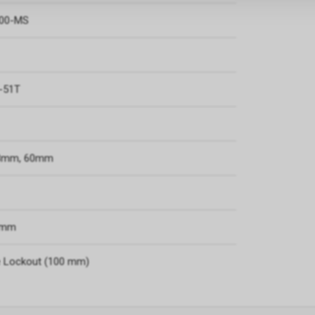
500-MS
-51T
.8mm, 60mm
.2mm
e Lockout (100 mm)