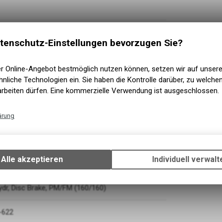
tenschutz-Einstellungen bevorzugen Sie?
er Online-Angebot bestmöglich nutzen können, setzen wir auf unser
nliche Technologien ein. Sie haben die Kontrolle darüber, zu welch
arbeiten dürfen. Eine kommerzielle Verwendung ist ausgeschlossen.
ärung
Technische Funktionen
Wir erfassen und speichern bestimmte Interaktionen und Einstellun
Ihrem Gerät, um die grundlegenden Funktionen unseres Online-Angeb
Alle akzeptieren
Individuell verwalt
, ShadowPlus, 12-Speed
Verwendung des Warenkorbs, zu ermöglichen. Bitte beachten Sie, d
gespeicherten Daten keinerlei Rückschlüsse auf Ihre persönlichen I
zulassen.
r, Disc Brake, PM/FM (160/160)
-622