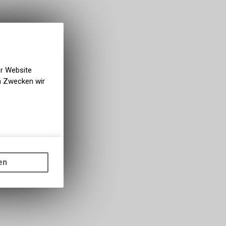
er Website
en Zwecken wir
gen auf
ots, wie die
en
ass die
nformationen