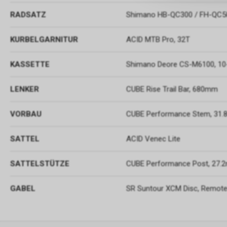
RADSATZ
Shimano HB-QC300 / FH-QC
KURBELGARNITUR
ACID MTB Pro, 32T
KASSETTE
Shimano Deore CS-M6100, 10
LENKER
CUBE Rise Trail Bar, 680mm
VORBAU
CUBE Performance Stem, 31
SATTEL
ACID Venec Lite
SATTELSTÜTZE
CUBE Performance Post, 27
GABEL
SR Suntour XCM Disc, Remot