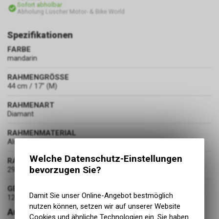
Sofort abholbar
Abholung Lüscher Motor- & Bike World
Spezifikationen
FARBE
mandarin
RAHMENGRÖSSE
44 cm / 17" (M)
RAHMENART
Diamant
RAHMENMATERIAL
Aluminium
Welche Datenschutz-Einstellungen
RADDURCHMESSER
bevorzugen Sie?
29 Zoll
GEWICHT
Damit Sie unser Online-Angebot bestmöglich
12.8 kg
nutzen können, setzen wir auf unserer Website
Ausstattung
Cookies und ähnliche Technologien ein. Sie haben