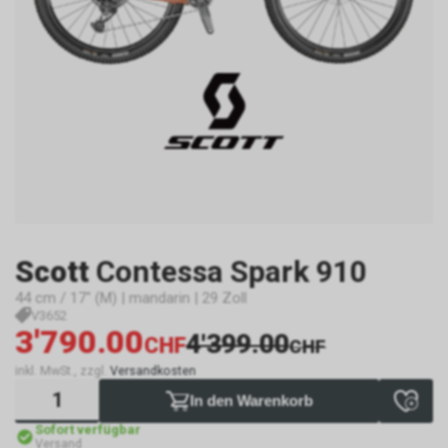
Scott
Contessa Spark 910
44 cm / 17" (M) | mandarin | 29 Zoll
V3652
3'790.00
4'399.00
CHF
CHF
inkl. MwSt., zzgl.
Versandkosten
In den Warenkorb
Sofort verfügbar
Versand