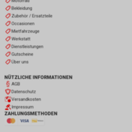
Motorrad
Bekleidung
Zubehör / Ersatzteile
Occasionen
Mietfahrzeuge
Werkstatt
Dienstleistungen
Gutscheine
Über uns
NÜTZLICHE INFORMATIONEN
AGB
Datenschutz
Versandkosten
Impressum
ZAHLUNGSMETHODEN