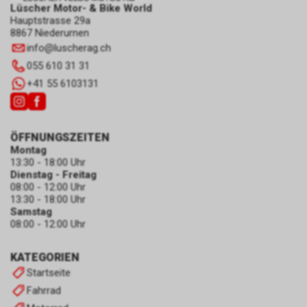
Lüscher Motor- & Bike World
Hauptstrasse 29a
8867 Niederurnen
info
@
luscherag.ch
055 610 31 31
+41 55 6103131
ÖFFNUNGSZEITEN
Montag
13:30 - 18:00 Uhr
Dienstag - Freitag
08:00 - 12:00 Uhr
13:30 - 18:00 Uhr
Samstag
08:00 - 12:00 Uhr
KATEGORIEN
Startseite
Fahrrad