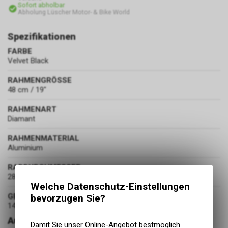
Sofort abholbar
Abholung Lüscher Motor- & Bike World
Spezifikationen
FARBE
Velvet Black
RAHMENGRÖSSE
48 cm / 19"
RAHMENART
Diamant
RAHMENMATERIAL
Aluminium
RADDURCHMESSER
28 Zoll
Welche Datenschutz-Einstellungen
GEWICHT
bevorzugen Sie?
14.6 kg
Ausstattung
Damit Sie unser Online-Angebot bestmöglich