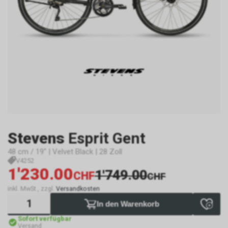
Stevens
Esprit Gent
48 cm / 19" | Velvet Black | 28 Zoll
V4252
1'230.00
1'749.00
CHF
CHF
inkl. MwSt., zzgl.
Versandkosten
In den Warenkorb
Sofort verfügbar
Versand