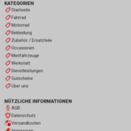
KATEGORIEN
Startseite
Fahrrad
Motorrad
Bekleidung
Zubehör / Ersatzteile
Occasionen
Mietfahrzeuge
Werkstatt
Dienstleistungen
Gutscheine
Über uns
NÜTZLICHE INFORMATIONEN
AGB
Datenschutz
Versandkosten
Impressum