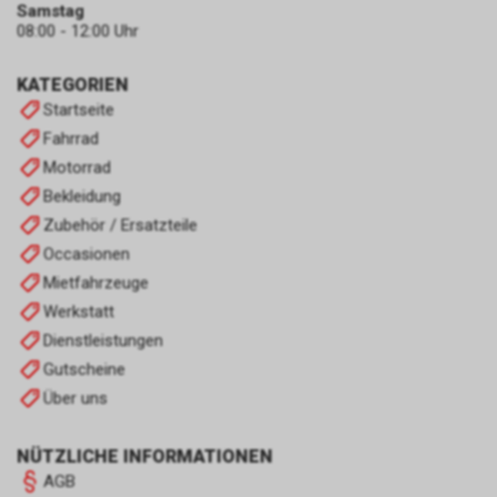
Samstag
08:00 - 12:00 Uhr
KATEGORIEN
Startseite
Fahrrad
Motorrad
Bekleidung
Zubehör / Ersatzteile
Occasionen
Mietfahrzeuge
Werkstatt
Dienstleistungen
Gutscheine
Über uns
NÜTZLICHE INFORMATIONEN
AGB