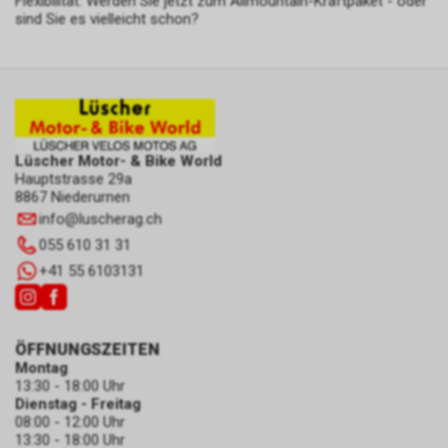
Flexibilität. Werden Sie jetzt zum Allmountain-Kraftpaket - oder
sind Sie es vielleicht schon?
Lüscher Motor- & Bike World
Hauptstrasse 29a
8867 Niederurnen
info
@
luscherag.ch
055 610 31 31
+41 55 6103131
ÖFFNUNGSZEITEN
Montag
13:30 - 18:00 Uhr
Dienstag - Freitag
08:00 - 12:00 Uhr
13:30 - 18:00 Uhr