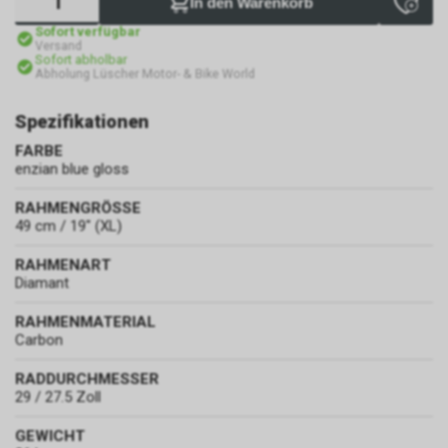
In den Warenkorb
Sofort verfügbar
Versand
Sofort abholbar
Abholung Lüscher Motor- & Bike World
Spezifikationen
FARBE
enzian blue gloss
RAHMENGRÖSSE
49 cm / 19" (XL)
RAHMENART
Diamant
RAHMENMATERIAL
Carbon
RADDURCHMESSER
29 / 27.5 Zoll
GEWICHT