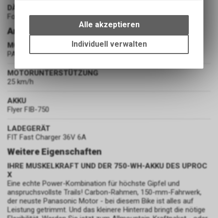
DÄMPFER
Wir erfassen und speichern
Fox Float X Performance (150 mm)
bestimmte Interaktionen und
Alle akzeptieren
Antrieb
Einstellungen auf Ihrem Gerät,
um die grundlegenden
Individuell verwalten
MOTOR
Funktionen unseres Online-
PANASONIC GX ULTIMATE PRO 95NM 250W
Angebots, wie die Verwendung
des Warenkorbs, zu
MOTORUNTERSTÜTZUNG
25 km/h
ermöglichen. Bitte beachten Sie,
dass die gespeicherten Daten
AKKU
keinerlei Rückschlüsse auf Ihre
Flyer FIB-750
persönlichen Informationen
zulassen.
LADEGERÄT
FIT Fast Charger 36V 6A
Weitere Eigenschaften
IHRE MUSKELKRAFT UND DER 750-WH-AKKU DES UPROC
X
Eine echte Power-Kombination für höchste Gipfel und
anspruchsvollste Trails! Carbon-Rahmen, 150-mm-Fahrwerk,
der neuste Panasonic Motor - bei diesem Bike ist alles auf
Leistung getrimmt. Und das kleinere Hinterrad bringt die nötige