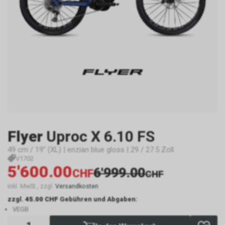
Flyer
Uproc X 6.10 FS
49 cm / 19" (XL) | enzian blue gloss | 29 / 27.5 Zoll
V1702
5'600.00
6'999.00
CHF
CHF
inkl. MwSt., zzgl.
Versandkosten
zzgl.
45.00 CHF
Gebühren und Abgaben:
VEGB