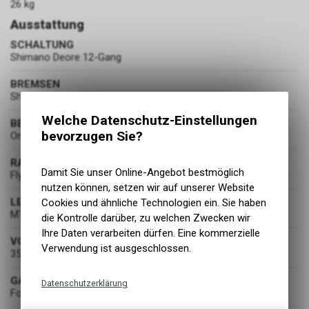
26 kg
Ausstattung
SCHALTUNG
Shimano Deore 12-Gang
BREMSEN
Shimano BR-MT520 203/203
Welche Datenschutz-Einstellungen
BEREIFUNG
bevorzugen Sie?
Onza Porcupine 61-622 / 66-584
RADSATZ
Damit Sie unser Online-Angebot bestmöglich
Flyer Alexrims
nutzen können, setzen wir auf unserer Website
LENKER
Cookies und ähnliche Technologien ein. Sie haben
MTB Rise
die Kontrolle darüber, zu welchen Zwecken wir
Ihre Daten verarbeiten dürfen. Eine kommerzielle
VORBAU
Verwendung ist ausgeschlossen.
35mm
GABEL
Datenschutzerklärung
Fox 36 Float Rhythm (150 mm)
Technische Funktionen