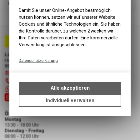
649.90
CHF
Damit Sie unser Online-Angebot bestmöglich
2
von
2
Produkten
nutzen können, setzen wir auf unserer Website
Cookies und ähnliche Technologien ein. Sie haben
die Kontrolle darüber, zu welchen Zwecken wir
Ihre Daten verarbeiten dürfen. Eine kommerzielle
Verwendung ist ausgeschlossen.
Lüscher Motor- & Bike World
Hauptstrasse 29a
Datenschutzerklärung
8867 Niederurnen
Technische Funktionen
info
@
luscherag.ch
Wir erfassen und speichern
055 610 31 31
bestimmte Interaktionen und
Alle akzeptieren
+41 55 6103131
Einstellungen auf Ihrem Gerät,
um die grundlegenden
Individuell verwalten
Funktionen unseres Online-
Angebots, wie die Verwendung
ÖFFNUNGSZEITEN
des Warenkorbs, zu
Montag
13:30 - 18:00 Uhr
ermöglichen. Bitte beachten Sie,
Dienstag - Freitag
dass die gespeicherten Daten
08:00 - 12:00 Uhr
keinerlei Rückschlüsse auf Ihre