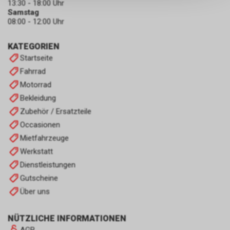
13:30 - 18:00 Uhr
persönlichen Informationen
Samstag
zulassen.
08:00 - 12:00 Uhr
KATEGORIEN
Startseite
Fahrrad
Motorrad
Bekleidung
Zubehör / Ersatzteile
Occasionen
Mietfahrzeuge
Werkstatt
Dienstleistungen
Gutscheine
Über uns
NÜTZLICHE INFORMATIONEN