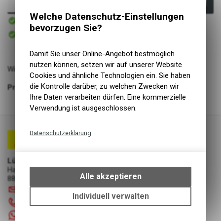
In den Warenkorb
Welche Datenschutz-Einstellungen
Sofort verfügbar
Versand
bevorzugen Sie?
Sofort abholbar
Abholung Lüscher Motor- & Bike World
Damit Sie unser Online-Angebot bestmöglich
nutzen können, setzen wir auf unserer Website
Wir führen dich in die Kunst des Motorrad-Fahrens ein.
Cookies und ähnliche Technologien ein. Sie haben
die Kontrolle darüber, zu welchen Zwecken wir
Profitiere jetzt
von unserer Fahrerfahrung
Ihre Daten verarbeiten dürfen. Eine kommerzielle
Verwendung ist ausgeschlossen.
Datenschutzerklärung
Technische Funktionen
Lüscher Motor- & Bike World
Wir erfassen und speichern
Hauptstrasse 29a
bestimmte Interaktionen und
Alle akzeptieren
8867 Niederurnen
Einstellungen auf Ihrem Gerät,
info
@
luscherag.ch
um die grundlegenden
Individuell verwalten
055 610 31 31
Funktionen unseres Online-
Angebots, wie die Verwendung
+41 55 6103131