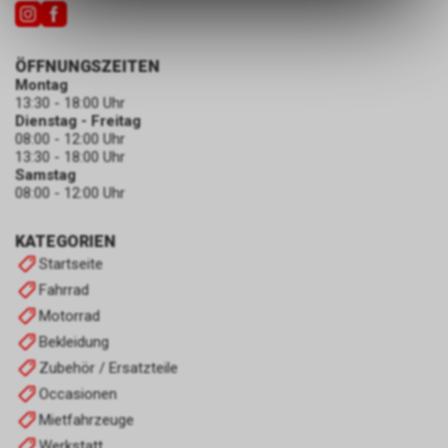
des Warenkorbs, zu
ermöglichen. Bitte beachten Sie,
dass die gespeicherten Daten
ÖFFNUNGSZEITEN
keinerlei Rückschlüsse auf Ihre
Montag
persönlichen Informationen
13:30 - 18:00 Uhr
zulassen.
Dienstag - Freitag
08:00 - 12:00 Uhr
13:30 - 18:00 Uhr
Samstag
08:00 - 12:00 Uhr
KATEGORIEN
Startseite
Fahrrad
Motorrad
Bekleidung
Zubehör / Ersatzteile
Occasionen
Mietfahrzeuge
Werkstatt