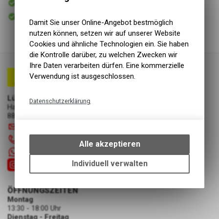
Versand
Sofort abholbar
Abholung Lüscher Motor- & Bike World
Damit Sie unser Online-Angebot bestmöglich
nutzen können, setzen wir auf unserer Website
Cookies und ähnliche Technologien ein. Sie haben
die Kontrolle darüber, zu welchen Zwecken wir
Ihre Daten verarbeiten dürfen. Eine kommerzielle
Verwendung ist ausgeschlossen.
Lüscher Motor- & Bike World
Datenschutzerklärung
Hauptstrasse 29a
8867 Niederurnen
Technische Funktionen
info
@
luscherag.ch
Wir erfassen und speichern
055 610 31 31
bestimmte Interaktionen und
Alle akzeptieren
Einstellungen auf Ihrem Gerät,
+41 55 6103131
um die grundlegenden
Individuell verwalten
Funktionen unseres Online-
Angebots, wie die Verwendung
ÖFFNUNGSZEITEN
des Warenkorbs, zu
Montag
ermöglichen. Bitte beachten Sie,
13:30 - 18:00 Uhr
dass die gespeicherten Daten
Dienstag - Freitag