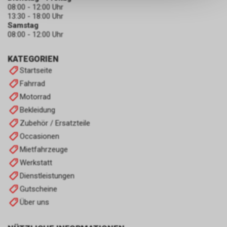
keinerlei Rückschlüsse auf Ihre
08:00 - 12:00 Uhr
persönlichen Informationen
13:30 - 18:00 Uhr
zulassen.
Samstag
08:00 - 12:00 Uhr
KATEGORIEN
Startseite
Fahrrad
Motorrad
Bekleidung
Zubehör / Ersatzteile
Occasionen
Mietfahrzeuge
Werkstatt
Dienstleistungen
Gutscheine
Über uns