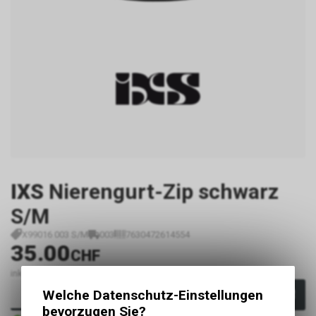
IXS
Nierengurt-Zip schwarz
S/M
X99016 003 S/M
003
7630472614554
35.00
CHF
inkl. MwSt., zzgl.
Versandkosten
Welche Datenschutz-Einstellungen
In den Warenkorb
bevorzugen Sie?
Sofort verfügbar