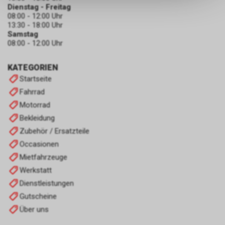
Dienstag - Freitag
keinerlei Rückschlüsse auf Ihre
08:00 - 12:00 Uhr
persönlichen Informationen
13:30 - 18:00 Uhr
zulassen.
Samstag
08:00 - 12:00 Uhr
KATEGORIEN
Startseite
Fahrrad
Motorrad
Bekleidung
Zubehör / Ersatzteile
Occasionen
Mietfahrzeuge
Werkstatt
Dienstleistungen
Gutscheine
Über uns