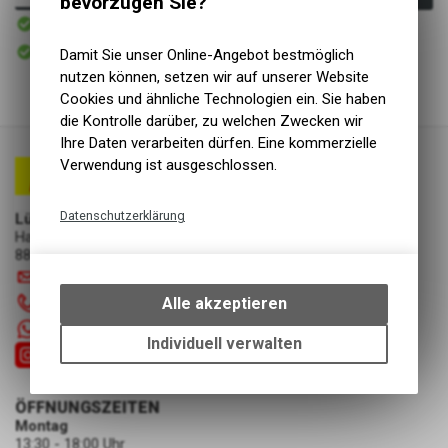
bevorzugen Sie?
Sofort verfügbar
Versand
Sofort abholbar
Damit Sie unser Online-Angebot bestmöglich
Abholung Lüscher Motor- & Bike World
nutzen können, setzen wir auf unserer Website
Cookies und ähnliche Technologien ein. Sie haben
die Kontrolle darüber, zu welchen Zwecken wir
Ihre Daten verarbeiten dürfen. Eine kommerzielle
Verwendung ist ausgeschlossen.
Datenschutzerklärung
Lüscher Motor- & Bike World
Hauptstrasse 29a
Technische Funktionen
8867 Niederurnen
Wir erfassen und speichern
info
@
luscherag.ch
bestimmte Interaktionen und
Alle akzeptieren
055 610 31 31
Einstellungen auf Ihrem Gerät,
+41 55 6103131
um die grundlegenden
Individuell verwalten
Funktionen unseres Online-
Angebots, wie die Verwendung
des Warenkorbs, zu
ÖFFNUNGSZEITEN
ermöglichen. Bitte beachten Sie,
Montag
dass die gespeicherten Daten
13:30 - 18:00 Uhr