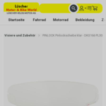
FACHKUNDIGE BERATUNG
BESTE AUSWAHL
MIT BEGEISTERUNG FÜR DICH DA
Startseite
Fahrrad
Motorrad
Bekleidung
Zu
Visiere und Zubehör
PINLOCK Pinlockscheibe klar - DKS166 PL30