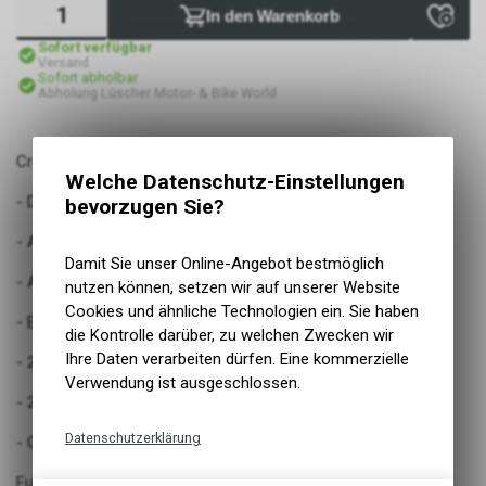
In den Warenkorb
Sofort verfügbar
Versand
Sofort abholbar
Abholung Lüscher Motor- & Bike World
Crosshelm aus Fiberglas- Stirn- und Kinnbelüftung
Welche Datenschutz-Einstellungen
- Doppel-D Verschluss
bevorzugen Sie?
- Austrennbares, waschbares Innenfutter
Damit Sie unser Online-Angebot bestmöglich
- Austrennbare, waschbare Wangenpolster
nutzen können, setzen wir auf unserer Website
Cookies und ähnliche Technologien ein. Sie haben
- Erfüllt die Prüfnorm ECE 22. 06
die Kontrolle darüber, zu welchen Zwecken wir
Ihre Daten verarbeiten dürfen. Eine kommerzielle
- 2 Schalengrössen
Verwendung ist ausgeschlossen.
- 2 EPS Grössen
Datenschutzerklärung
- Gewicht: 1000gr +/- 50
Technische Funktionen
Futter: 100% Polyester