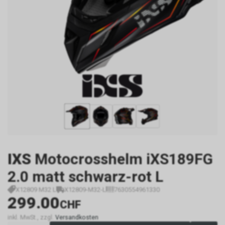
IXS
Motocrosshelm iXS189FG
2.0 matt schwarz-rot L
X12809 M32 L
X12809-M32-L
7630554961330
299.00
CHF
inkl. MwSt., zzgl.
Versandkosten