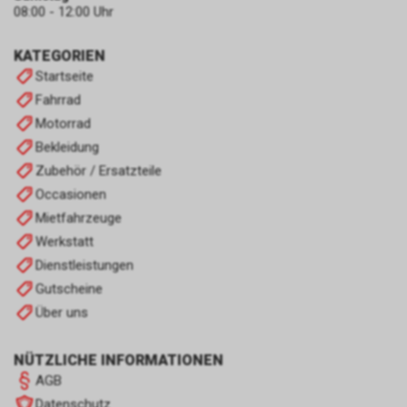
08:00 - 12:00 Uhr
KATEGORIEN
Startseite
Fahrrad
Motorrad
Bekleidung
Zubehör / Ersatzteile
Occasionen
Mietfahrzeuge
Werkstatt
Dienstleistungen
Gutscheine
Über uns
NÜTZLICHE INFORMATIONEN
AGB
Datenschutz