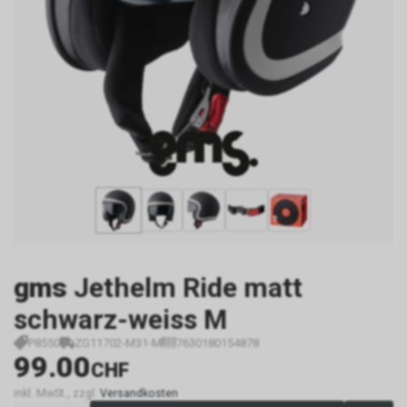
gms
Jethelm Ride matt
schwarz-weiss M
P8550
ZG11702-M31-M
7630180154878
99.00
CHF
inkl. MwSt., zzgl.
Versandkosten