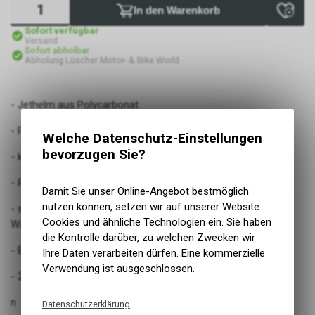
In den Warenkorb
Sofort verfügbar
Versand
Sofort abholbar
Abholung Lüscher Motor- & Bike World
- Jethelm aus Polycarbonat
- Prüfnorm ECE 22.06 Homologation
Welche Datenschutz-Einstellungen
bevorzugen Sie?
- klares kratzfestes Visier zum herunterklappen
- Ratschenverschluss / Microlock
Damit Sie unser Online-Angebot bestmöglich
nutzen können, setzen wir auf unserer Website
- separat austrennbares antiseptisches waschbares
Cookies und ähnliche Technologien ein. Sie haben
Wangenpolster und Futter
die Kontrolle darüber, zu welchen Zwecken wir
- Brillenkanal
Ihre Daten verarbeiten dürfen. Eine kommerzielle
Verwendung ist ausgeschlossen.
- 2 Aussenschalengrössen
n
Datenschutzerklärung