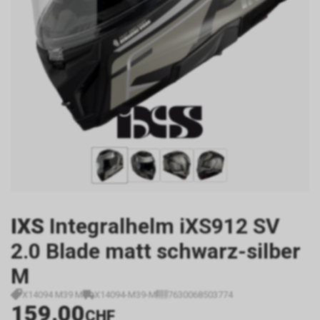
IXS
Integralhelm iXS912 SV
2.0 Blade matt schwarz-silber
M
X14094 M39 M
X14094-M39-M
7630068503774
159.00
CHF