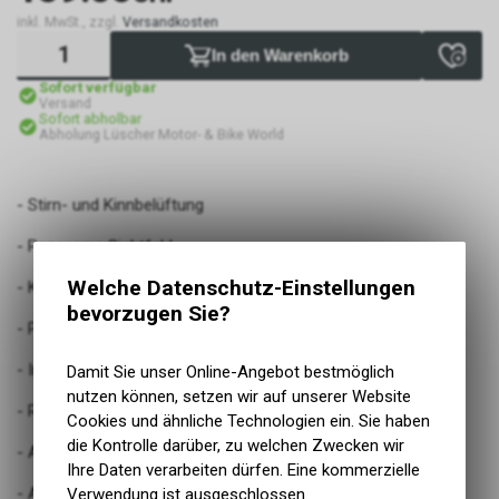
inkl. MwSt., zzgl.
Versandkosten
In den Warenkorb
Sofort verfügbar
Versand
Sofort abholbar
Abholung Lüscher Motor- & Bike World
- Stirn- und Kinnbelüftung
- Panorama Sichtfeld
Welche Datenschutz-Einstellungen
- Klares, kratzfestes Schnellwechselvisier
bevorzugen Sie?
- Pinlock® vorbereitet
- Integrierte Sonnenblende (innen) zum Herunterklappen
Damit Sie unser Online-Angebot bestmöglich
nutzen können, setzen wir auf unserer Website
- Ratschenverschluss
Cookies und ähnliche Technologien ein. Sie haben
die Kontrolle darüber, zu welchen Zwecken wir
- Austrennbares, waschbares Innenfutter
Ihre Daten verarbeiten dürfen. Eine kommerzielle
- Austrennbare, waschbare Wangenpolster
Verwendung ist ausgeschlossen.