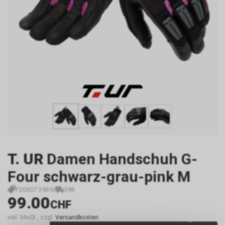
T. UR
Damen Handschuh G-
Four schwarz-grau-pink M
F20507 398 M
398
99.00
CHF
inkl. MwSt., zzgl.
Versandkosten