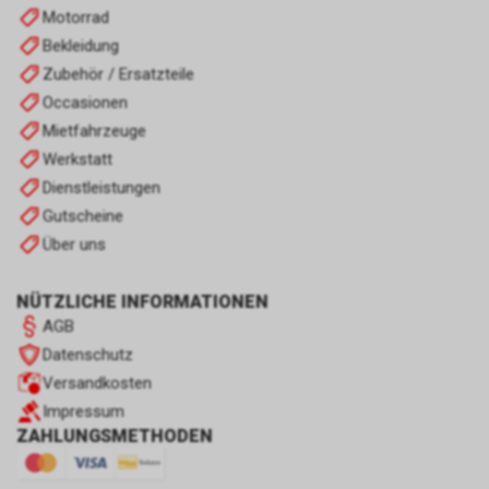
Motorrad
Bekleidung
Zubehör / Ersatzteile
Occasionen
Mietfahrzeuge
Werkstatt
Dienstleistungen
Gutscheine
Über uns
NÜTZLICHE INFORMATIONEN
AGB
Datenschutz
Versandkosten
Impressum
ZAHLUNGSMETHODEN