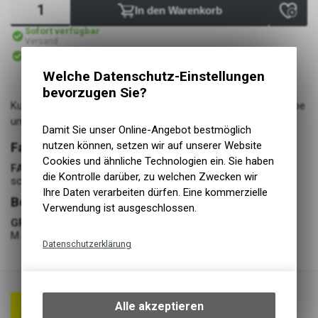
In den Warenkorb
Sofort verfügbar
Versand
Sofort abholbar
Abholung Lüscher Motor- & Bike World
Welche Datenschutz-Einstellungen
bevorzugen Sie?
Kurzer Sommerhandschuh mit Reissverschluss über der Stulpe
um den Einstieg zu erleichtern
Damit Sie unser Online-Angebot bestmöglich
nutzen können, setzen wir auf unserer Website
Farbe
Cookies und ähnliche Technologien ein. Sie haben
FARBE
die Kontrolle darüber, zu welchen Zwecken wir
schwarz-grau-pink
Ihre Daten verarbeiten dürfen. Eine kommerzielle
Bekleidung
Verwendung ist ausgeschlossen.
GRÖSSE
M
Datenschutzerklärung
Technische Funktionen
Wir erfassen und speichern
bestimmte Interaktionen und
Alle akzeptieren
Einstellungen auf Ihrem Gerät,