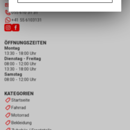
Funktionen unseres Online-
info
@
luscherag.ch
Angebots, wie die Verwendung
055 610 31 31
des Warenkorbs, zu
ermöglichen. Bitte beachten Sie,
+41 55 6103131
dass die gespeicherten Daten
keinerlei Rückschlüsse auf Ihre
persönlichen Informationen
ÖFFNUNGSZEITEN
zulassen.
Montag
13:30 - 18:00 Uhr
Dienstag - Freitag
08:00 - 12:00 Uhr
13:30 - 18:00 Uhr
Samstag
08:00 - 12:00 Uhr
KATEGORIEN
Startseite
Fahrrad
Motorrad
Bekleidung