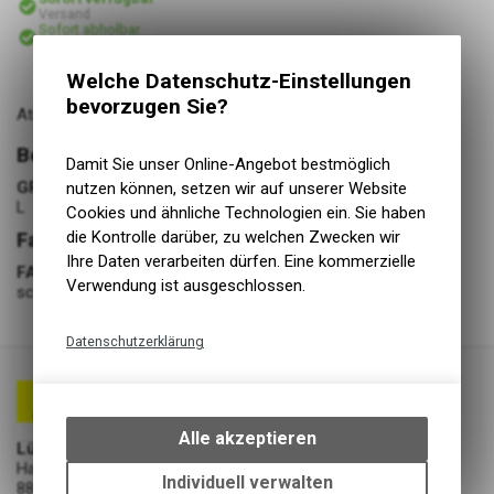
Versand
Sofort abholbar
Abholung Lüscher Motor- & Bike World
Welche Datenschutz-Einstellungen
bevorzugen Sie?
Atmungsaktive, elastische Regenjacke
Bekleidung
Damit Sie unser Online-Angebot bestmöglich
GRÖSSE
nutzen können, setzen wir auf unserer Website
L
Cookies und ähnliche Technologien ein. Sie haben
die Kontrolle darüber, zu welchen Zwecken wir
Farbe
Ihre Daten verarbeiten dürfen. Eine kommerzielle
FARBE
Verwendung ist ausgeschlossen.
schwarz
Datenschutzerklärung
Technische Funktionen
Wir erfassen und speichern
bestimmte Interaktionen und
Alle akzeptieren
Lüscher Motor- & Bike World
Einstellungen auf Ihrem Gerät,
Hauptstrasse 29a
um die grundlegenden
Individuell verwalten
8867 Niederurnen