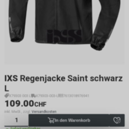
IXS
Regenjacke Saint schwarz
L
X79303 003 L
X79303-003-L
7613018976941
109.00
CHF
inkl. MwSt., zzgl.
Versandkosten
In den Warenkorb
Sofort verfügbar