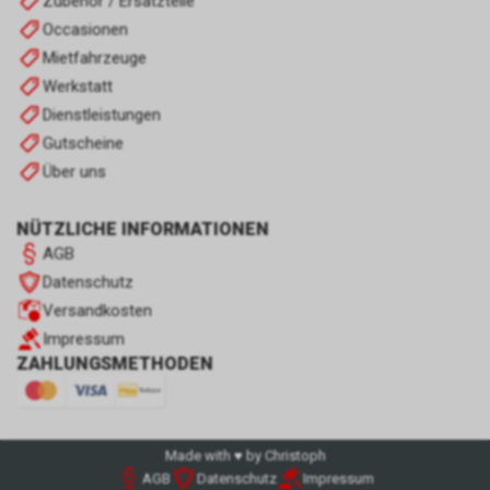
Zubehör / Ersatzteile
Occasionen
Mietfahrzeuge
Werkstatt
Dienstleistungen
Gutscheine
Über uns
NÜTZLICHE INFORMATIONEN
AGB
Datenschutz
Versandkosten
Impressum
ZAHLUNGSMETHODEN
Made with ♥ by Christoph
AGB
Datenschutz
Impressum