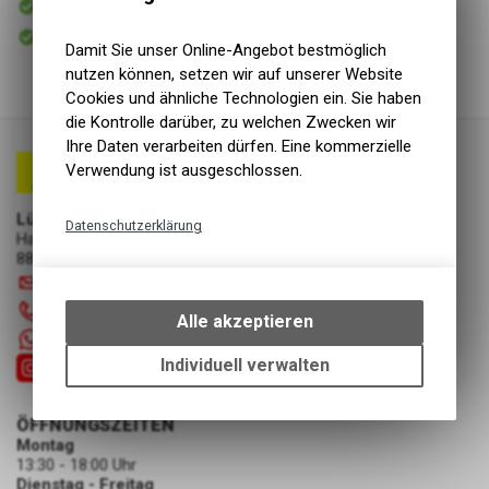
Versand
Sofort abholbar
Abholung Lüscher Motor- & Bike World
Damit Sie unser Online-Angebot bestmöglich
nutzen können, setzen wir auf unserer Website
Cookies und ähnliche Technologien ein. Sie haben
die Kontrolle darüber, zu welchen Zwecken wir
Ihre Daten verarbeiten dürfen. Eine kommerzielle
Verwendung ist ausgeschlossen.
Lüscher Motor- & Bike World
Datenschutzerklärung
Hauptstrasse 29a
8867 Niederurnen
Technische Funktionen
info
@
luscherag.ch
Wir erfassen und speichern
055 610 31 31
bestimmte Interaktionen und
Alle akzeptieren
Einstellungen auf Ihrem Gerät,
+41 55 6103131
um die grundlegenden
Individuell verwalten
Funktionen unseres Online-
Angebots, wie die Verwendung
ÖFFNUNGSZEITEN
des Warenkorbs, zu
Montag
ermöglichen. Bitte beachten Sie,
13:30 - 18:00 Uhr
dass die gespeicherten Daten
Dienstag - Freitag