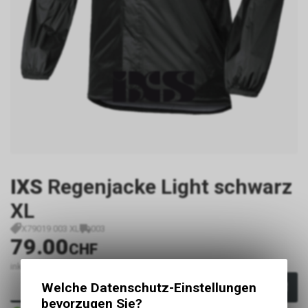
IXS
Regenjacke Light schwarz
XL
X79019 003 XL
003
79.00
CHF
inkl. MwSt., zzgl.
Versandkosten
Welche Datenschutz-Einstellungen
In den Warenkorb
bevorzugen Sie?
Sofort verfügbar