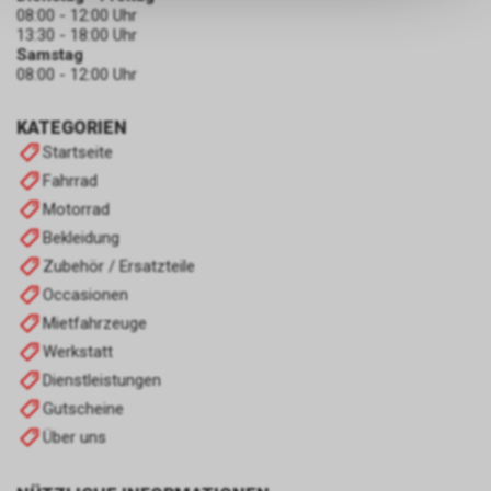
keinerlei Rückschlüsse auf Ihre
08:00 - 12:00 Uhr
persönlichen Informationen
13:30 - 18:00 Uhr
zulassen.
Samstag
08:00 - 12:00 Uhr
KATEGORIEN
Startseite
Fahrrad
Motorrad
Bekleidung
Zubehör / Ersatzteile
Occasionen
Mietfahrzeuge
Werkstatt
Dienstleistungen
Gutscheine
Über uns