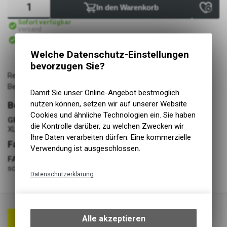
In den Warenkorb
Sofort verfügbar
Versand
Sofort abholbar
Abholung Lüscher Motor- & Bike World
Welche Datenschutz-Einstellungen
bevorzugen Sie?
Regenhose aus wasserdichtem 190T Polyamid mit PVC
Beschichtung
Damit Sie unser Online-Angebot bestmöglich
nutzen können, setzen wir auf unserer Website
Bekleidung
Cookies und ähnliche Technologien ein. Sie haben
GRÖSSE
die Kontrolle darüber, zu welchen Zwecken wir
XL
Ihre Daten verarbeiten dürfen. Eine kommerzielle
Farbe
Verwendung ist ausgeschlossen.
FARBE
schwarz
Datenschutzerklärung
Technische Funktionen
Wir erfassen und speichern
bestimmte Interaktionen und
Alle akzeptieren
Einstellungen auf Ihrem Gerät,