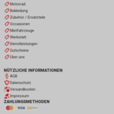
Motorrad
Bekleidung
Zubehör / Ersatzteile
Occasionen
Mietfahrzeuge
Werkstatt
Dienstleistungen
Gutscheine
Über uns
NÜTZLICHE INFORMATIONEN
AGB
Datenschutz
Versandkosten
Impressum
ZAHLUNGSMETHODEN