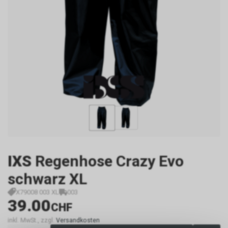
IXS
Regenhose Crazy Evo
schwarz XL
X79008 003 XL
003
39.00
CHF
inkl. MwSt., zzgl.
Versandkosten