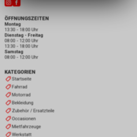
des Warenkorbs, zu
ermöglichen. Bitte beachten Sie,
dass die gespeicherten Daten
ÖFFNUNGSZEITEN
keinerlei Rückschlüsse auf Ihre
Montag
persönlichen Informationen
13:30 - 18:00 Uhr
zulassen.
Dienstag - Freitag
08:00 - 12:00 Uhr
13:30 - 18:00 Uhr
Samstag
08:00 - 12:00 Uhr
KATEGORIEN
Startseite
Fahrrad
Motorrad
Bekleidung
Zubehör / Ersatzteile
Occasionen
Mietfahrzeuge
Werkstatt