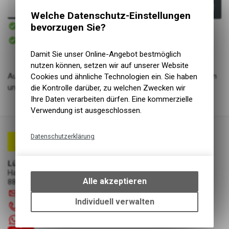
In den Warenkorb
Welche Datenschutz-Einstellungen
Sofort verfügbar
bevorzugen Sie?
Versand
Sofort abholbar
Abholung Lüscher Motor- & Bike World
Damit Sie unser Online-Angebot bestmöglich
nutzen können, setzen wir auf unserer Website
Auch das widrigste Wetter kann dir nichts anhaben, wenn du in
Cookies und ähnliche Technologien ein. Sie haben
unserer wasserdichten Regenkombi unterwegs bist.
die Kontrolle darüber, zu welchen Zwecken wir
Ihre Daten verarbeiten dürfen. Eine kommerzielle
Verwendung ist ausgeschlossen.
Datenschutzerklärung
Technische Funktionen
Lüscher Motor- & Bike World
Wir erfassen und speichern
Hauptstrasse 29a
bestimmte Interaktionen und
Alle akzeptieren
8867 Niederurnen
Einstellungen auf Ihrem Gerät,
info
@
luscherag.ch
um die grundlegenden
Individuell verwalten
055 610 31 31
Funktionen unseres Online-
+41 55 6103131
Angebots, wie die Verwendung