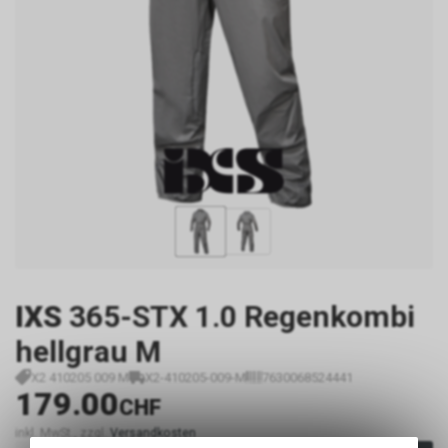
IXS
365-STX 1.0 Regenkombi
hellgrau M
X2 410205 009 M
X2-410205-009-M
7630068524441
179.00
CHF
inkl. MwSt., zzgl.
Versandkosten