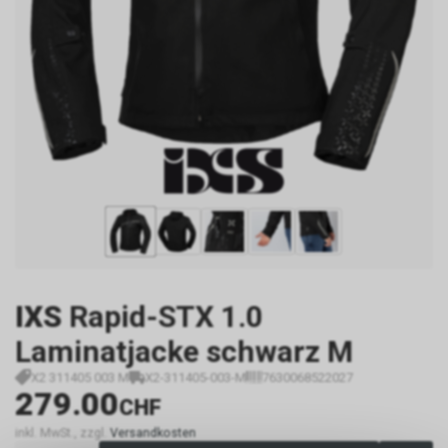
IXS
Rapid-STX 1.0
Laminatjacke schwarz M
X2 311405 003 M
X2-311405-003-M
7630068522027
279.00
CHF
inkl. MwSt., zzgl.
Versandkosten