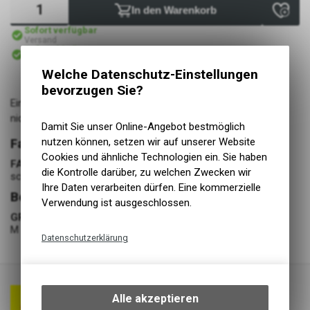
In den Warenkorb
Sofort verfügbar
Versand
Sofort abholbar
Abholung Lüscher Motor- & Bike World
Welche Datenschutz-Einstellungen
bevorzugen Sie?
Eine allwettertaugliche, schützende und bequeme Jacke, die
nicht wie eine Motorradjacke aussieht.
Damit Sie unser Online-Angebot bestmöglich
nutzen können, setzen wir auf unserer Website
Farbe
Cookies und ähnliche Technologien ein. Sie haben
FARBE
die Kontrolle darüber, zu welchen Zwecken wir
schwarz
Ihre Daten verarbeiten dürfen. Eine kommerzielle
Bekleidung
Verwendung ist ausgeschlossen.
GRÖSSE
M
Datenschutzerklärung
Technische Funktionen
Wir erfassen und speichern
bestimmte Interaktionen und
Alle akzeptieren
Einstellungen auf Ihrem Gerät,