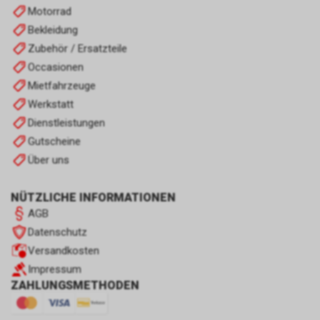
Motorrad
Bekleidung
Zubehör / Ersatzteile
Occasionen
Mietfahrzeuge
Werkstatt
Dienstleistungen
Gutscheine
Über uns
NÜTZLICHE INFORMATIONEN
AGB
Datenschutz
Versandkosten
Impressum
ZAHLUNGSMETHODEN