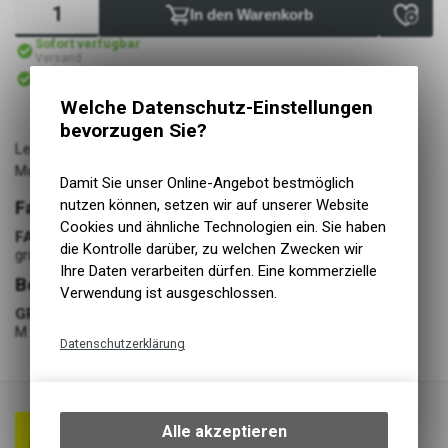
In den Warenkorb
Sofort verfügbar
Versand
Sofort abholbar
Abholung Lüscher Motor- & Bike World
Welche Datenschutz-Einstellungen
bevorzugen Sie?
Leger unterwegs und trotzdem geschützt, in diesem fürs
Motorradfahren optimierten Hoodie.
Damit Sie unser Online-Angebot bestmöglich
nutzen können, setzen wir auf unserer Website
Farbe
Cookies und ähnliche Technologien ein. Sie haben
FARBE
die Kontrolle darüber, zu welchen Zwecken wir
grün-orange
Ihre Daten verarbeiten dürfen. Eine kommerzielle
Bekleidung
Verwendung ist ausgeschlossen.
GRÖSSE
M
Datenschutzerklärung
Technische Funktionen
Wir erfassen und speichern
bestimmte Interaktionen und
Alle akzeptieren
Einstellungen auf Ihrem Gerät,