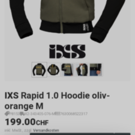
IXS
Rapid 1.0 Hoodie oliv-
orange M
P8153
X2-343405-076-M
7630068522317
199.00
CHF
inkl. MwSt., zzgl.
Versandkosten