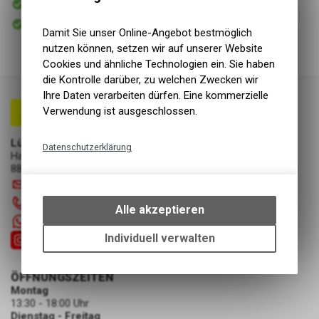
Versand
Sofort abholbar
Abholung Lüscher Motor- & Bike World
Damit Sie unser Online-Angebot bestmöglich
nutzen können, setzen wir auf unserer Website
Cookies und ähnliche Technologien ein. Sie haben
die Kontrolle darüber, zu welchen Zwecken wir
Ihre Daten verarbeiten dürfen. Eine kommerzielle
Verwendung ist ausgeschlossen.
Lüscher Motor- & Bike World
Datenschutzerklärung
Hauptstrasse 29a
8867 Niederurnen
Technische Funktionen
info
@
luscherag.ch
Wir erfassen und speichern
055 610 31 31
bestimmte Interaktionen und
Alle akzeptieren
Einstellungen auf Ihrem Gerät,
+41 55 6103131
um die grundlegenden
Individuell verwalten
Funktionen unseres Online-
Angebots, wie die Verwendung
ÖFFNUNGSZEITEN
des Warenkorbs, zu
Montag
ermöglichen. Bitte beachten Sie,
13:30 - 18:00 Uhr
dass die gespeicherten Daten
Dienstag - Freitag