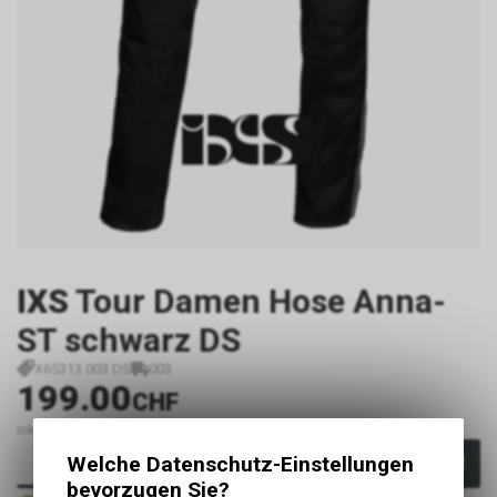
IXS
Tour Damen Hose Anna-
ST schwarz DS
X65313 003 DS
003
199.00
CHF
inkl. MwSt., zzgl.
Versandkosten
Welche Datenschutz-Einstellungen
In den Warenkorb
bevorzugen Sie?
Sofort verfügbar