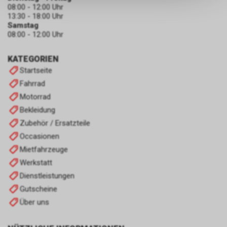
keinerlei Rückschlüsse auf Ihre
08:00 - 12:00 Uhr
persönlichen Informationen
13:30 - 18:00 Uhr
zulassen.
Samstag
08:00 - 12:00 Uhr
KATEGORIEN
Startseite
Fahrrad
Motorrad
Bekleidung
Zubehör / Ersatzteile
Occasionen
Mietfahrzeuge
Werkstatt
Dienstleistungen
Gutscheine
Über uns