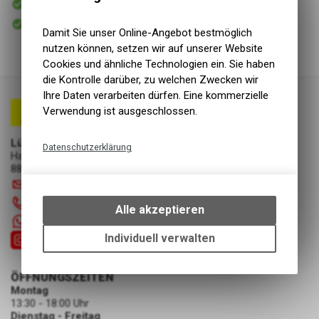
Versand
Sofort abholbar
Abholung Lüscher Motor- & Bike World
Damit Sie unser Online-Angebot bestmöglich
nutzen können, setzen wir auf unserer Website
Cookies und ähnliche Technologien ein. Sie haben
die Kontrolle darüber, zu welchen Zwecken wir
Ihre Daten verarbeiten dürfen. Eine kommerzielle
Verwendung ist ausgeschlossen.
Lüscher Motor- & Bike World
Datenschutzerklärung
Hauptstrasse 29a
8867 Niederurnen
Technische Funktionen
info
@
luscherag.ch
Wir erfassen und speichern
055 610 31 31
bestimmte Interaktionen und
Alle akzeptieren
Einstellungen auf Ihrem Gerät,
+41 55 6103131
um die grundlegenden
Individuell verwalten
Funktionen unseres Online-
Angebots, wie die Verwendung
ÖFFNUNGSZEITEN
des Warenkorbs, zu
Montag
ermöglichen. Bitte beachten Sie,
13:30 - 18:00 Uhr
dass die gespeicherten Daten
Dienstag - Freitag