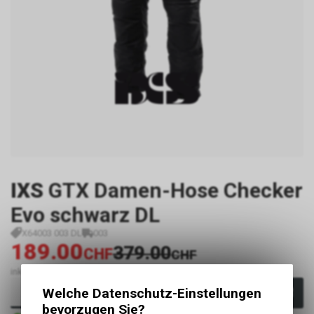
IXS
GTX Damen-Hose Checker
Evo schwarz DL
X64003 003 DL
003
189.00
379.00
CHF
CHF
inkl. MwSt., zzgl.
Versandkosten
Welche Datenschutz-Einstellungen
In den Warenkorb
bevorzugen Sie?
Sofort verfügbar