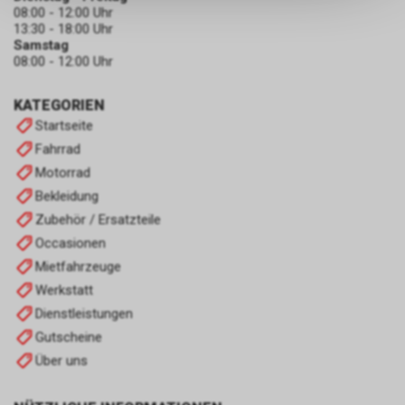
keinerlei Rückschlüsse auf Ihre
08:00 - 12:00 Uhr
persönlichen Informationen
13:30 - 18:00 Uhr
zulassen.
Samstag
08:00 - 12:00 Uhr
KATEGORIEN
Startseite
Fahrrad
Motorrad
Bekleidung
Zubehör / Ersatzteile
Occasionen
Mietfahrzeuge
Werkstatt
Dienstleistungen
Gutscheine
Über uns