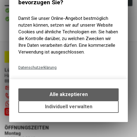
bevorzugen Sie?
Sofort verfügbar
Versand
Sofort abholbar
Damit Sie unser Online-Angebot bestmöglich
Abholung Lüscher Motor- & Bike World
nutzen können, setzen wir auf unserer Website
Cookies und ähnliche Technologien ein. Sie haben
die Kontrolle darüber, zu welchen Zwecken wir
Ihre Daten verarbeiten dürfen. Eine kommerzielle
Verwendung ist ausgeschlossen.
Datenschutzerklärung
Lüscher Motor- & Bike World
Hauptstrasse 29a
Technische Funktionen
8867 Niederurnen
Wir erfassen und speichern
info
@
luscherag.ch
bestimmte Interaktionen und
Alle akzeptieren
055 610 31 31
Einstellungen auf Ihrem Gerät,
+41 55 6103131
um die grundlegenden
Individuell verwalten
Funktionen unseres Online-
Angebots, wie die Verwendung
des Warenkorbs, zu
ÖFFNUNGSZEITEN
ermöglichen. Bitte beachten Sie,
Montag