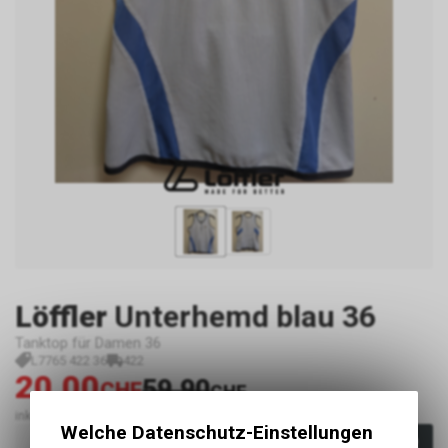
Löffler
Unterhemd blau 36
Tanktop für Damen 36
L7765 422 36
422
20.00
59.90
CHF
CHF
inkl. MwSt., zzgl.
Versandkosten
Welche Datenschutz-Einstellungen
In den Warenkorb