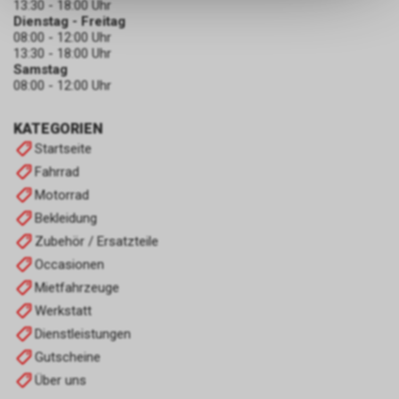
dass die gespeicherten Daten
13:30 - 18:00 Uhr
keinerlei Rückschlüsse auf Ihre
Dienstag - Freitag
08:00 - 12:00 Uhr
persönlichen Informationen
13:30 - 18:00 Uhr
zulassen.
Samstag
08:00 - 12:00 Uhr
KATEGORIEN
Startseite
Fahrrad
Motorrad
Bekleidung
Zubehör / Ersatzteile
Occasionen
Mietfahrzeuge
Werkstatt
Dienstleistungen
Gutscheine
Über uns