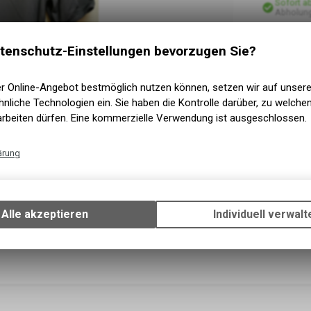
Sofort a
Abholung
tenschutz-Einstellungen bevorzugen Sie?
er Online-Angebot bestmöglich nutzen können, setzen wir auf unser
nliche Technologien ein. Sie haben die Kontrolle darüber, zu welch
arbeiten dürfen. Eine kommerzielle Verwendung ist ausgeschlossen.
ärung
Technische Funktionen
Wir erfassen und speichern bestimmte Interaktionen und Einstellun
Ihrem Gerät, um die grundlegenden Funktionen unseres Online-Angeb
Alle akzeptieren
Individuell verwalt
Verwendung des Warenkorbs, zu ermöglichen. Bitte beachten Sie, d
gespeicherten Daten keinerlei Rückschlüsse auf Ihre persönlichen I
zulassen.