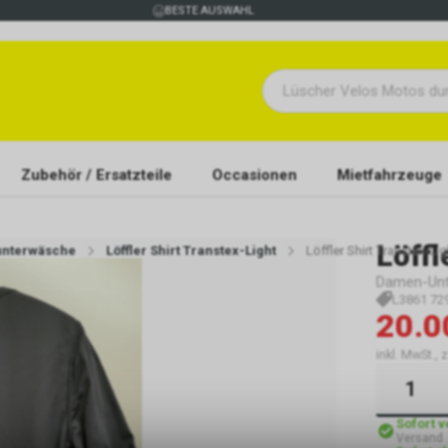
BESTE AUSWAHL
Zubehör / Ersatzteile
Occasionen
Mietfahrzeuge
Löffl
unterwäsche
Löffler Shirt Transtex-Light
Löffler Shirt Transtex-Lig
Damen-Unt
L3861 72
20.0
inkl. MwSt., 
Sofort 
Versand