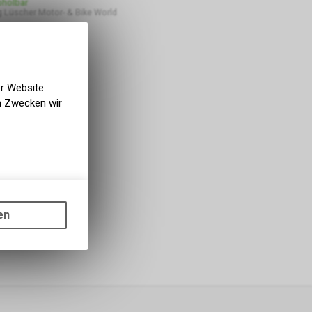
bholbar
 Lüscher Motor- & Bike World
er Website
en Zwecken wir
gen auf
ots, wie die
en
ass die
nformationen